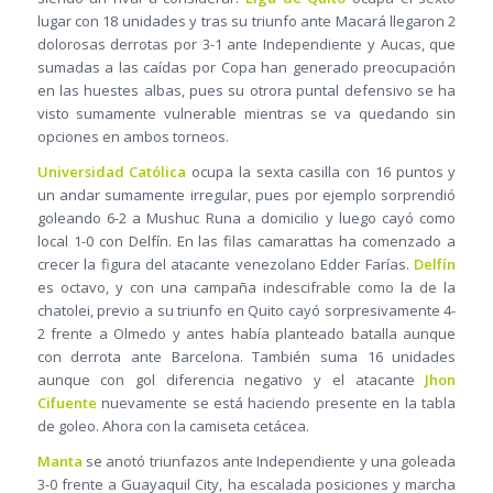
lugar con 18 unidades y tras su triunfo ante Macará llegaron 2
dolorosas derrotas por 3-1 ante Independiente y Aucas, que
sumadas a las caídas por Copa han generado preocupación
en las huestes albas, pues su otrora puntal defensivo se ha
visto sumamente vulnerable mientras se va quedando sin
opciones en ambos torneos.
Universidad Católica
ocupa la sexta casilla con 16 puntos y
un andar sumamente irregular, pues por ejemplo sorprendió
goleando 6-2 a Mushuc Runa a domicilio y luego cayó como
local 1-0 con Delfín. En las filas camarattas ha comenzado a
crecer la figura del atacante venezolano Edder Farías.
Delfín
es octavo, y con una campaña indescifrable como la de la
chatolei, previo a su triunfo en Quito cayó sorpresivamente 4-
2 frente a Olmedo y antes había planteado batalla aunque
con derrota ante Barcelona. También suma 16 unidades
aunque con gol diferencia negativo y el atacante
Jhon
Cifuente
nuevamente se está haciendo presente en la tabla
de goleo. Ahora con la camiseta cetácea.
Manta
se anotó triunfazos ante Independiente y una goleada
3-0 frente a Guayaquil City, ha escalada posiciones y marcha