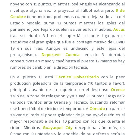
noveno con 15 puntos, mientras José Angulo va alcanzando el
nivel que alguna vez lo proyectó al fútbol extranjero.
9 de
Octubre
tiene muchos problemas cuando deja su localía del
Estadio Modelo, suma 13 puntos mientras los goles del
panameño José Fajardo suelen salvarles los muebles.
Aucas
tras su triunfo 3-1 en el superclásico ante Liga parece
sacudirse del gran golpe que fue el contagio masivo de COVID
19 en sus filas. Aunque es undécimo y esté lejos del
protagonismo.
Deportivo Cuenca
encajó 3 derrotas
consecutivas en mayo y cayó hasta el puesto 12 mientras hay
rumores de cambio en la dirección técnica.
En el puesto 13 está
Técnico Universitario
con la peor
producción goleadora de la temporada (10 tantos a favor),
principal causante de su coqueteo con el descenso.
Orense
salió de la zona de relegación y ya sumó 11 puntos luego de 2
valiosos triunfos ante Orense y Técnico, buscando retomar
ese buen fútbol de inicio de temporada. A
Olmedo
no parece
salvarle ni todo el poder goleador de Jaime Ayoví quién es el
mayor responsable de los 10 puntos con los que cuenta el
ciclón. Mientras
Guayaquil City
decepciona aún más, es
último con 9 unidades y lo endeble de su defensa sería la