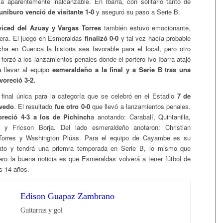
 a aparentemente inalcanzable. En Ibarra, con solitario tanto de
uniburo venció de visitante 1-0
y aseguró su paso a Serie B.
viced del Azuay y Vargas Torres
también estuvo emocionante,
nera. El juego en Esmeraldas
finalizó 0-0
y tal vez hacía probable
ha en Cuenca la historia sea favorable para el local, pero otro
forzó a los lanzamientos penales donde el portero Ivo Ibarra atajó
a llevar al equipo
esmeraldeño a la final y a Serie B tras una
voreció 3-2.
final única para la categoría que se celebró en el Estadio
7 de
vedo
. El resultado
fue otro 0-0
que llevó a lanzamientos penales.
oreció 4-3 a los de Pichinch
a anotando: Carabalí, Quintanilla,
 y Fricson Borja. Del lado esmeraldeño anotaron: Christian
Torres y Washington Plúas. Para el equipo de Cayambe es su
to y tendrá una priemra temporada en Serie B, lo mismo que
ero la buena noticia es que Esmeraldas volverá a tener fútbol de
as 14 años.
Edison Guapaz Zambrano
Guitarras y gol