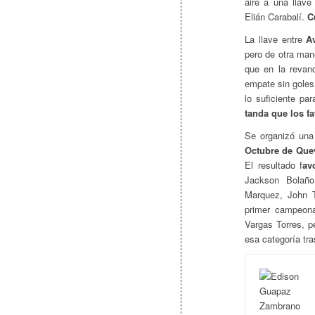
aire a una llave
Elián Carabalí.
C
La llave entre
A
pero de otra ma
que en la revanc
empate sin goles 
lo suficiente par
tanda que los fa
Se organizó una 
Octubre de Que
El resultado f
av
Jackson Bolaño
Marquez, John 
primer campeona
Vargas Torres, p
esa categoría tr