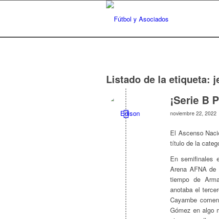
Listado de la etiqueta:
j
¡Serie B 
noviembre 22, 2022
El Ascenso Naci
título de la cate
En semifinales 
Arena AFNA de Q
tiempo de Arma
anotaba el terce
Cayambe comenza
Gómez en algo m