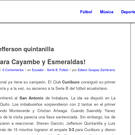
Fútbol
Música
Deport
efferson quintanilla
Para Cayambe y Esmeraldas!
/
/
/
0 Comentarios
en
Ecuador - Serie B
,
Fútbol
por
Edison Guapaz Zambrano
onal ya tiene su campeón. El Club
Cuniburo
consiguió su primer
goría y a la vez, su ascenso a la Serie B del fútbol ecuatoriano.
enfrentó al
San Antonio
de Imbabura. La ida se disputó en La
uito. Los imbabureños sorprendieron con 2 tantos en el primer
ndo Monteverde y Cristian Arteaga. Cuando Saenddy Yanez
ro de la visita parecía una llave sentenciada. Sin embargo, los de
ron a reaccionar. Steven Garzón, Jefferson Quintanilla y Luis
ás de 15 miuntos lograron el empate
3-3
para Cuniburo y dieron