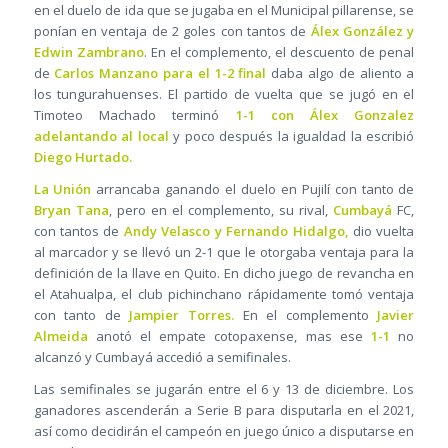
en el duelo de ida que se jugaba en el Municipal pillarense, se
ponían en ventaja de 2 goles con tantos de
Álex González y
Edwin Zambrano
. En el complemento, el descuento de penal
de
Carlos Manzano para el 1-2 final
daba algo de aliento a
los tungurahuenses. El partido de vuelta que se jugó en el
Timoteo Machado terminó
1-1 con Álex Gonzalez
adelantando al local
y poco después la igualdad la escribió
Diego Hurtado.
La Unión
arrancaba ganando el duelo en Pujilí con tanto de
Bryan Tana
, pero en el complemento, su rival,
Cumbayá
FC,
con tantos de
Andy Velasco y Fernando Hidalgo,
dio vuelta
al marcador y se llevó un 2-1 que le otorgaba ventaja para la
definición de la llave en Quito. En dicho juego de revancha en
el Atahualpa, el club pichinchano rápidamente tomó ventaja
con tanto de
Jampier Torres.
En el complemento
Javier
Almeida
anotó el empate cotopaxense, mas ese
1-1
no
alcanzó y Cumbayá accedió a semifinales.
Las semifinales se jugarán entre el 6 y 13 de diciembre. Los
ganadores ascenderán a Serie B para disputarla en el 2021,
así como decidirán el campeón en juego único a disputarse en