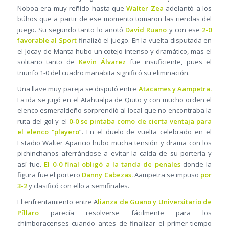
Noboa era muy reñido hasta que
Walter Zea
adelantó a los
búhos que a partir de ese momento tomaron las riendas del
juego. Su segundo tanto lo anotó
David Ruano
y con ese
2-0
favorable al Sport
finalizó el juego. En la vuelta disputada en
el Jocay de Manta hubo un cotejo intenso y dramático, mas el
solitario tanto de
Kevin Álvarez
fue insuficiente, pues el
triunfo 1-0 del cuadro manabita significó su eliminación.
Una llave muy pareja se disputó entre
Atacames y Aampetra.
La ida se jugó en el Atahualpa de Quito y con mucho orden el
elenco esmeraldeño sorprendió al local que no encontraba la
ruta del gol y el
0-0 se pintaba como de cierta ventaja para
el elenco “playero
”. En el duelo de vuelta celebrado en el
Estadio Walter Aparicio hubo mucha tensión y drama con los
pichinchanos aferrándose a evitar la caída de su portería y
así fue.
El 0-0 final obligó a la tanda de penales
donde la
figura fue el portero
Danny Cabezas.
Aampetra se impuso
por
3-2
y clasificó con ello a semifinales.
El enfrentamiento entre A
lianza de Guano y Universitario de
Píllaro
parecía resolverse fácilmente para los
chimboracenses cuando antes de finalizar el primer tiempo