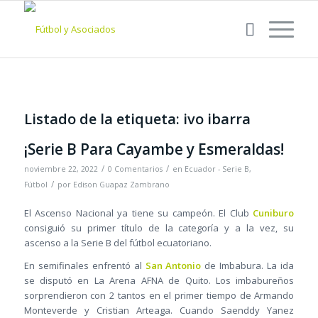
Listado de la etiqueta:
ivo ibarra
¡Serie B Para Cayambe y Esmeraldas!
/
/
noviembre 22, 2022
0 Comentarios
en
Ecuador - Serie B
,
/
Fútbol
por
Edison Guapaz Zambrano
El Ascenso Nacional ya tiene su campeón. El Club
Cuniburo
consiguió su primer título de la categoría y a la vez, su
ascenso a la Serie B del fútbol ecuatoriano.
En semifinales enfrentó al
San Antonio
de Imbabura. La ida
se disputó en La Arena AFNA de Quito. Los imbabureños
sorprendieron con 2 tantos en el primer tiempo de Armando
Monteverde y Cristian Arteaga. Cuando Saenddy Yanez