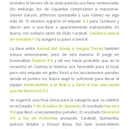
anotaba el tercero de la visita parecía una llave sentenciada.
Sin embargo, los de Cayambe comenzaron a reaccionar.
Steven Garzón, Jefferson Quintanilla y Luis Gómez en algo
más de 15 miuntos lograron el empate
3-3
para Cuniburo y
dieron aire a una llave a aparentemente inalcanzable. En
Ibarra, con solitario tanto de Elián Carabalí.
Cuniburo venció
de visitante 1-0
y aseguró su paso a Serie B.
La llave entre
Aviced del Azuay y Vargas Torres
también
estuvo emocionante, pero de otra manera. El juego en
Esmeraldas
finalizó 0-0
y tal vez hacía probable que en la
revancha en Cuenca la historia sea favorable para el local,
pero otro empate sin goles forzó a los lanzamientos penales
donde el portero Ivo Ibarra atajó lo suficiente para llevar al
equipo
esmeraldeño a la final y a Serie B tras una tanda
que los favoreció 3-2.
Se organizó una final única para la categoría que se celebró
en el Estadio
7 de Octubre de Quevedo
. El resultado
fue otro
0-0
que llevó a lanzamientos penales. El resultado f
avoreció
4-3 a los de Pichinch
a anotando: Carabalí, Quintanilla,
Jackson Bolaño y Fricson Borja. Del lado esmeraldeño