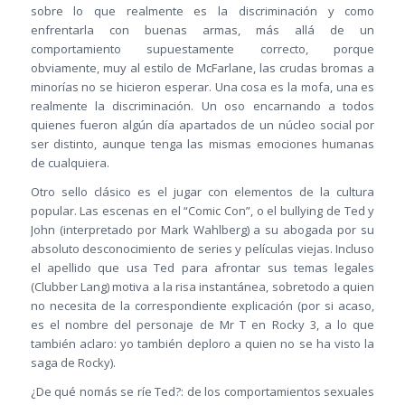
sobre lo que realmente es la discriminación y como
enfrentarla con buenas armas, más allá de un
comportamiento supuestamente correcto, porque
obviamente, muy al estilo de McFarlane, las crudas bromas a
minorías no se hicieron esperar. Una cosa es la mofa, una es
realmente la discriminación. Un oso encarnando a todos
quienes fueron algún día apartados de un núcleo social por
ser distinto, aunque tenga las mismas emociones humanas
de cualquiera.
Otro sello clásico es el jugar con elementos de la cultura
popular. Las escenas en el “Comic Con”, o el bullying de Ted y
John (interpretado por Mark Wahlberg) a su abogada por su
absoluto desconocimiento de series y películas viejas. Incluso
el apellido que usa Ted para afrontar sus temas legales
(Clubber Lang) motiva a la risa instantánea, sobretodo a quien
no necesita de la correspondiente explicación (por si acaso,
es el nombre del personaje de Mr T en Rocky 3, a lo que
también aclaro: yo también deploro a quien no se ha visto la
saga de Rocky).
¿De qué nomás se ríe Ted?: de los comportamientos sexuales