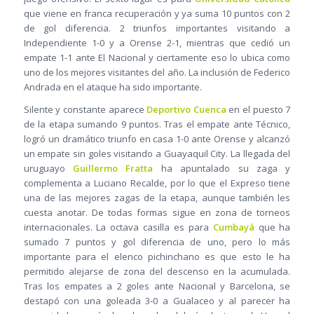
que viene en franca recuperación y ya suma 10 puntos con 2
de gol diferencia. 2 triunfos importantes visitando a
Independiente 1-0 y a Orense 2-1, mientras que cedió un
empate 1-1 ante El Nacional y ciertamente eso lo ubica como
uno de los mejores visitantes del año. La inclusión de Federico
Andrada en el ataque ha sido importante.
Silente y constante aparece
Deportivo Cuenca
en el puesto 7
de la etapa sumando 9 puntos. Tras el empate ante Técnico,
logró un dramático triunfo en casa 1-0 ante Orense y alcanzó
un empate sin goles visitando a Guayaquil City. La llegada del
uruguayo
Guillermo Fratta
ha apuntalado su zaga y
complementa a Luciano Recalde, por lo que el Expreso tiene
una de las mejores zagas de la etapa, aunque también les
cuesta anotar. De todas formas sigue en zona de torneos
internacionales. La octava casilla es para
Cumbayá
que ha
sumado 7 puntos y gol diferencia de uno, pero lo más
importante para el elenco pichinchano es que esto le ha
permitido alejarse de zona del descenso en la acumulada.
Tras los empates a 2 goles ante Nacional y Barcelona, se
destapó con una goleada 3-0 a Gualaceo y al parecer ha