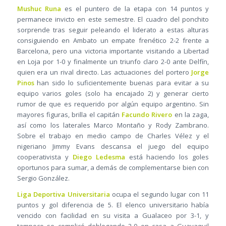
Mushuc Runa
es el puntero de la etapa con 14 puntos y
permanece invicto en este semestre. El cuadro del ponchito
sorprende tras seguir peleando el liderato a estas alturas
consiguiendo en Ambato un empate frenético 2-2 frente a
Barcelona, pero una victoria importante visitando a Libertad
en Loja por 1-0 y finalmente un triunfo claro 2-0 ante Delfín,
quien era un rival directo. Las actuaciones del portero
Jorge
Pinos
han sido lo suficientemente buenas para evitar a su
equipo varios goles (solo ha encajado 2) y generar cierto
rumor de que es requerido por algún equipo argentino. Sin
mayores figuras, brilla el capitán
Facundo Rivero
en la zaga,
así como los laterales Marco Montaño y Rody Zambrano.
Sobre el trabajo en medio campo de Charles Vélez y el
nigeriano Jimmy Evans descansa el juego del equipo
cooperativista y
Diego Ledesma
está haciendo los goles
oportunos para sumar, a demás de complementarse bien con
Sergio González.
Liga Deportiva Universitaria
ocupa el segundo lugar con 11
puntos y gol diferencia de 5. El elenco universitario había
vencido con facilidad en su visita a Gualaceo por 3-1, y