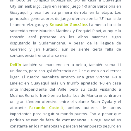
tampoco se complicó doblegando 2-0 en casa a Guayaquil
City, sin embargo, cayó en reñido juego 1-0 ante Barcelona en
Guayaquil y esa fue su primera derrota en la etapa. Los
principales generadores de juego ofensivo en la “U” han sido
Lisandro Alzugaray y
Sebastián González
. La media ha sido
sostenida entre Mauricio Martínez y Ezequiel Piovi, aunque la
rotación está presente en los albos mientras sigan
disputando la Sudamericana. A pesar de la llegada de
Guerrero y Jan Hurtado, aún se siente cierta falta de
contundencia frente al arco rival.
Delfín
también se mantiene en la pelea, también suma 11
unidades, pero con gol diferencia de 2 se queda en el tercer
lugar. El cuadro manabita arrancó una gran victoria 1-0 a
Emelec en Guayaquil más un triunfo apretado 1-0 en casa
ante Independiente del Valle, pero su caída visitando a
Mushuc Runa lo frenó en su lucha. Los de Manta encontraron
un gran tándem ofensivo entre el volante Brian Oyola y el
atacante
Facundo Castelli,
ambos autores de tantos
importantes para seguir sumando puntos. Eso a pesar que
podrían acusar de falta de contundencia. La regularidad es
constante en los manabitas y parecen tener puesto seguro en