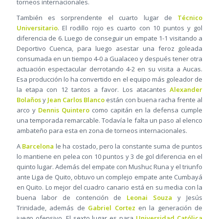
torneos internacionales.
También es sorprendente el cuarto lugar de
Técnico
Universitario
. El rodillo rojo es cuarto con 10 puntos y gol
diferencia de 6. Luego de conseguir un empate 1-1 visitando a
Deportivo Cuenca, para luego asestar una feroz goleada
consumada en un tiempo 4-0 a Gualaceo y después tener otra
actuación espectacular derrotando 4-2 en su visita a Aucas.
Esa producción lo ha convertido en el equipo más goleador de
la etapa con 12 tantos a favor. Los atacantes
Alexander
Bolaños
y
Jean Carlos Blanco
están con buena racha frente al
arco y
Dennis Quintero
como capitán en la defensa cumple
una temporada remarcable. Todavía le falta un paso al elenco
ambateño para esta en zona de torneos internacionales.
A
Barcelona
le ha costado, pero la constante suma de puntos
lo mantiene en pelea con 10 puntos y 3 de gol diferencia en el
quinto lugar. Además del empate con Mushuc Runa y el triunfo
ante Liga de Quito, obtuvo un complejo empate ante Cumbayá
en Quito. Lo mejor del cuadro canario está en su media con la
buena labor de contención de
Leonai Souza
y Jesús
Trinidade, además de
Gabriel Cortez
en la generación de
juego ofensivo. El sexto lugar es para
Universidad Católica