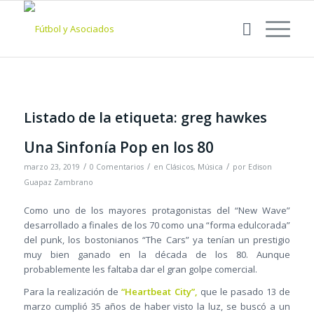
Listado de la etiqueta:
greg hawkes
Una Sinfonía Pop en los 80
/
/
/
marzo 23, 2019
0 Comentarios
en
Clásicos
,
Música
por
Edison
Guapaz Zambrano
Como uno de los mayores protagonistas del “New Wave”
desarrollado a finales de los 70 como una “forma edulcorada”
del punk, los bostonianos “The Cars” ya tenían un prestigio
muy bien ganado en la década de los 80. Aunque
probablemente les faltaba dar el gran golpe comercial.
Para la realización de
“Heartbeat City”,
que le pasado 13 de
marzo cumplió 35 años de haber visto la luz, se buscó a un