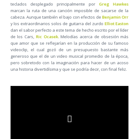
teclados desplegado principalmente por
Greg Hawkes
marcan la ruta de una canción imposible de sacarse de la
cabeza. Aunque también el bajo con efectos de
Benjamin Orr
y los extraordinarios solos de guitarra del zurdo
Elliot Easton
dan el sabor perfecto a este tema de hecho escrito por el líder
de los Cars,
Ric Ocasek.
Melodías acerca de obsesión más
que amor que se reflejarían en la producción de su famoso
videoclip, el cual gozó de un presupuesto bastante más
generoso que el de un video musical promedio de la época,
pero sobretodo con la imaginación para hacer de un acoso
una historia divertidísima y que se podría decir, con final feliz.