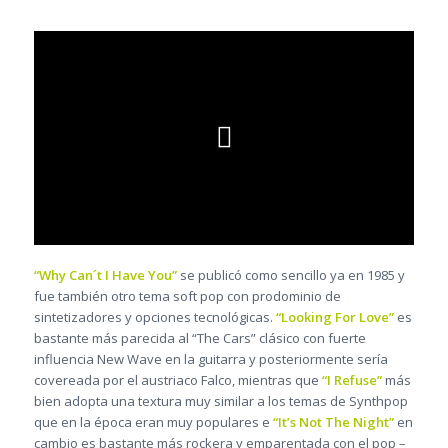
“Why Can´t I Have You”
se publicó como sencillo ya en 1985 y
fue también otro tema soft pop con prodominio de
sintetizadores y opciones tecnológicas.
“Looking For Love”
es
bastante más parecida al “The Cars” clásico con fuerte
influencia New Wave en la guitarra y posteriormente sería
covereada por el austriaco Falco, mientras que
“I Refuse”
más
bien adopta una textura muy similar a los temas de Synthpop
que en la época eran muy populares e
“It’s Not The Night”
en
cambio es bastante más rockera y emparentada con el pop –