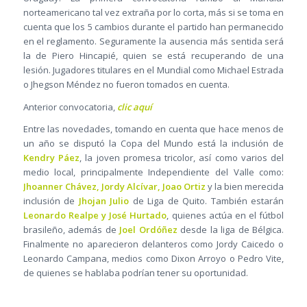
norteamericano tal vez extraña por lo corta, más si se toma en
cuenta que los 5 cambios durante el partido han permanecido
en el reglamento. Seguramente la ausencia más sentida será
la de Piero Hincapié, quien se está recuperando de una
lesión. Jugadores titulares en el Mundial como Michael Estrada
o Jhegson Méndez no fueron tomados en cuenta.
Anterior convocatoria,
clic aquí
Entre las novedades, tomando en cuenta que hace menos de
un año se disputó la Copa del Mundo está la inclusión de
Kendry Páez
, la joven promesa tricolor, así como varios del
medio local, principalmente Independiente del Valle como:
Jhoanner Chávez, Jordy Alcívar, Joao Ortiz
y la bien merecida
inclusión de
Jhojan Julio
de Liga de Quito. También estarán
Leonardo Realpe y José Hurtado
, quienes actúa en el fútbol
brasileño, además de
Joel Ordóñez
desde la liga de Bélgica.
Finalmente no aparecieron delanteros como Jordy Caicedo o
Leonardo Campana, medios como Dixon Arroyo o Pedro Vite,
de quienes se hablaba podrían tener su oportunidad.