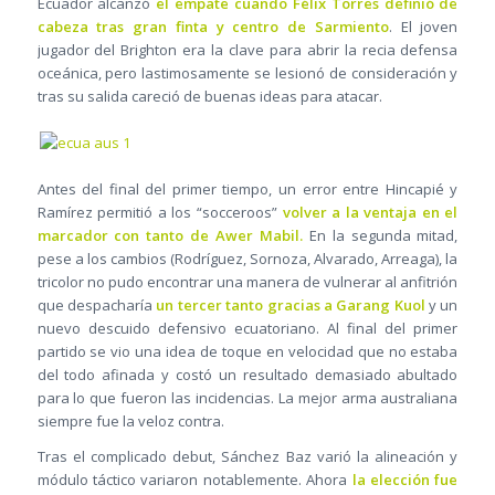
Ecuador alcanzó
el empate cuando Félix Torres definió de
cabeza tras gran finta y centro de Sarmiento
. El joven
jugador del Brighton era la clave para abrir la recia defensa
oceánica, pero lastimosamente se lesionó de consideración y
tras su salida careció de buenas ideas para atacar.
Antes del final del primer tiempo, un error entre Hincapié y
Ramírez permitió a los “socceroos”
volver a la ventaja en el
marcador con tanto de Awer Mabil.
En la segunda mitad,
pese a los cambios (Rodríguez, Sornoza, Alvarado, Arreaga), la
tricolor no pudo encontrar una manera de vulnerar al anfitrión
que despacharía
un tercer tanto gracias a Garang Kuol
y un
nuevo descuido defensivo ecuatoriano. Al final del primer
partido se vio una idea de toque en velocidad que no estaba
del todo afinada y costó un resultado demasiado abultado
para lo que fueron las incidencias. La mejor arma australiana
siempre fue la veloz contra.
Tras el complicado debut, Sánchez Baz varió la alineación y
módulo táctico variaron notablemente. Ahora
la elección fue