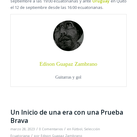
septiembre a las 19:00 ecuatorianas y ante
Uruguay
en Quito
el 12 de septiembre desde las 16:00 ecuatorianas.
Edison Guapaz Zambrano
Guitarras y gol
Un Inicio de una era con una Prueba
Brava
/
/
marzo 28, 2023
0 Comentarios
en
Fútbol
,
Selección
/
Ecuatoriana
por
Edison Guapaz Zambrano