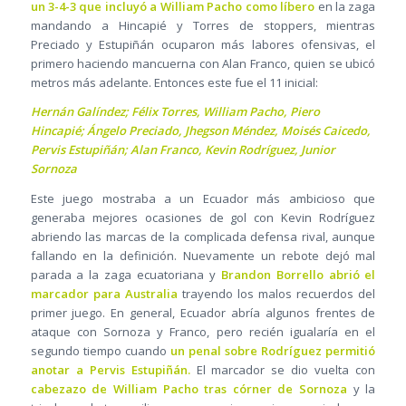
un 3-4-3 que incluyó a William Pacho como líbero
en la zaga
mandando a Hincapié y Torres de stoppers, mientras
Preciado y Estupiñán ocuparon más labores ofensivas, el
primero haciendo mancuerna con Alan Franco, quien se ubicó
metros más adelante. Entonces este fue el 11 inicial:
Hernán Galíndez; Félix Torres, William Pacho, Piero
Hincapié; Ángelo Preciado, Jhegson Méndez, Moisés Caicedo,
Pervis Estupiñán; Alan Franco, Kevin Rodríguez, Junior
Sornoza
Este juego mostraba a un Ecuador más ambicioso que
generaba mejores ocasiones de gol con Kevin Rodríguez
abriendo las marcas de la complicada defensa rival, aunque
fallando en la definición. Nuevamente un rebote dejó mal
parada a la zaga ecuatoriana y
Brandon Borrello abrió el
marcador para Australia
trayendo los malos recuerdos del
primer juego. En general, Ecuador abría algunos frentes de
ataque con Sornoza y Franco, pero recién igualaría en el
segundo tiempo cuando
un penal sobre Rodríguez permitió
anotar a Pervis Estupiñán.
El marcador se dio vuelta con
cabezazo de William Pacho tras córner de Sornoza
y la