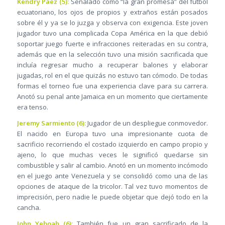
Kendry Páez (5):
Señalado como “la gran promesa” del fútbol
ecuatoriano, los ojos de propios y extraños están posados
sobre él y ya se lo juzga y observa con exigencia. Este joven
jugador tuvo una complicada Copa América en la que debió
soportar juego fuerte e infracciones reiteradas en su contra,
además que en la selección tuvo una misión sacrificada que
incluía regresar mucho a recuperar balones y elaborar
jugadas, rol en el que quizás no estuvo tan cómodo. De todas
formas el torneo fue una experiencia clave para su carrera.
Anotó su penal ante Jamaica en un momento que ciertamente
era tenso.
Jeremy Sarmiento (6):
Jugador de un despliegue conmovedor.
El nacido en Europa tuvo una impresionante cuota de
sacrificio recorriendo el costado izquierdo en campo propio y
ajeno, lo que muchas veces le significó quedarse sin
combustible y salir al cambio. Anotó en un momento incómodo
en el juego ante Venezuela y se consolidó como una de las
opciones de ataque de la tricolor. Tal vez tuvo momentos de
imprecisión, pero nadie le puede objetar que dejó todo en la
cancha.
John Yeboah (6):
También fue un gran sacrificado de la