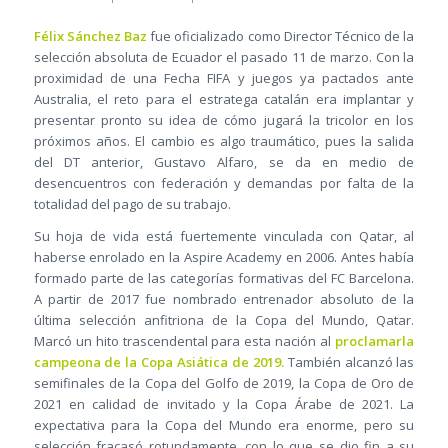
Félix Sánchez Baz
fue oficializado como Director Técnico de la
selección absoluta de Ecuador el pasado 11 de marzo. Con la
proximidad de una Fecha FIFA y juegos ya pactados ante
Australia, el reto para el estratega catalán era implantar y
presentar pronto su idea de cómo jugará la tricolor en los
próximos años. El cambio es algo traumático, pues la salida
del DT anterior, Gustavo Alfaro, se da en medio de
desencuentros con federación y demandas por falta de la
totalidad del pago de su trabajo.
Su hoja de vida está fuertemente vinculada con Qatar, al
haberse enrolado en la Aspire Academy en 2006. Antes había
formado parte de las categorías formativas del FC Barcelona.
A partir de 2017 fue nombrado entrenador absoluto de la
última selección anfitriona de la Copa del Mundo, Qatar.
Marcó un hito trascendental para esta nación al
proclamarla
campeona de la Copa Asiática de 2019.
También alcanzó las
semifinales de la Copa del Golfo de 2019, la Copa de Oro de
2021 en calidad de invitado y la Copa Árabe de 2021. La
expectativa para la Copa del Mundo era enorme, pero su
selección fracasó rotundamente, con lo que se dio fin a su