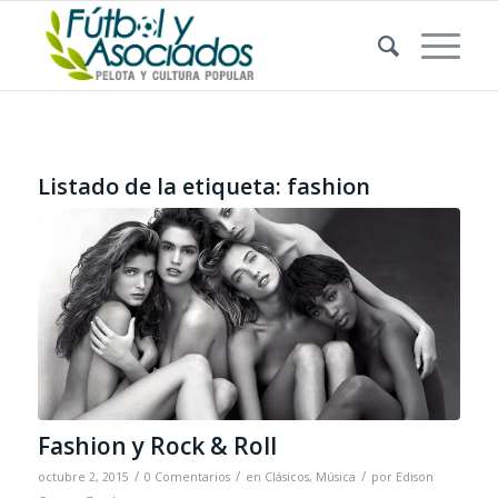
Listado de la etiqueta:
fashion
Fashion y Rock & Roll
/
/
/
octubre 2, 2015
0 Comentarios
en
Clásicos
,
Música
por
Edison