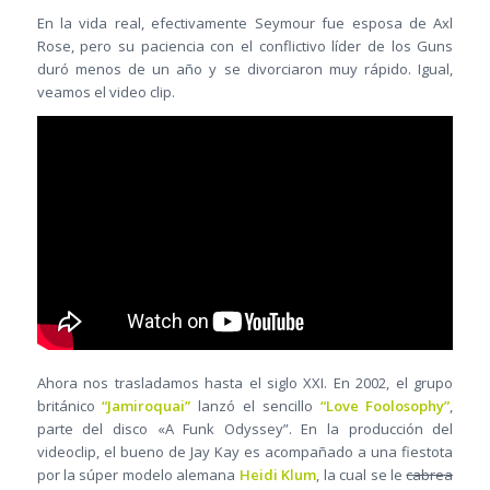
En la vida real, efectivamente Seymour fue esposa de Axl
Rose, pero su paciencia con el conflictivo líder de los Guns
duró menos de un año y se divorciaron muy rápido. Igual,
veamos el video clip.
Ahora nos trasladamos hasta el siglo XXI. En 2002, el grupo
británico
“Jamiroquai”
lanzó el sencillo
“Love Foolosophy”
,
parte del disco «A Funk Odyssey”. En la producción del
videoclip, el bueno de Jay Kay es acompañado a una fiestota
por la súper modelo alemana
Heidi Klum
, la cual se le
cabrea