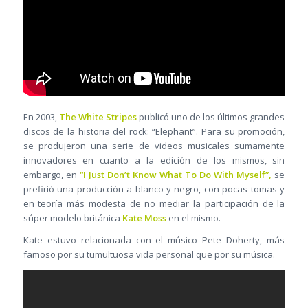
En 2003,
The White Stripes
publicó uno de los últimos grandes
discos de la historia del rock: “Elephant”. Para su promoción,
se produjeron una serie de videos musicales sumamente
innovadores en cuanto a la edición de los mismos, sin
embargo, en
“I Just Don’t Know What To Do With Myself”,
se
prefirió una producción a blanco y negro, con pocas tomas y
en teoría más modesta de no mediar la participación de la
súper modelo británica
Kate Moss
en el mismo.
Kate estuvo relacionada con el músico Pete Doherty, más
famoso por su tumultuosa vida personal que por su música.