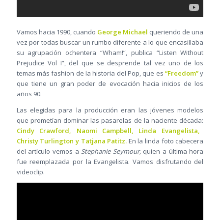
Vamos hacia 1990, cuando
George Michael
queriendo de una
vez por todas buscar un rumbo diferente a lo que encasillaba
su agrupación ochentera “Wham!”, publica “Listen Without
Prejudice Vol I”, del que se desprende tal vez uno de los
temas más fashion de la historia del Pop, que es
“Freedom”
y
que tiene un gran poder de evocación hacia inicios de los
años 90.
Las elegidas para la producción eran las jóvenes modelos
que prometían dominar las pasarelas de la naciente década:
Cindy Crawford, Naomi Campbell, Linda Evangelista,
Christy Turlington y Tatjana Patitz.
En la linda foto cabecera
del artículo vemos a
Stephanie Seymour,
quien a última hora
fue reemplazada por la Evangelista. Vamos disfrutando del
videoclip.