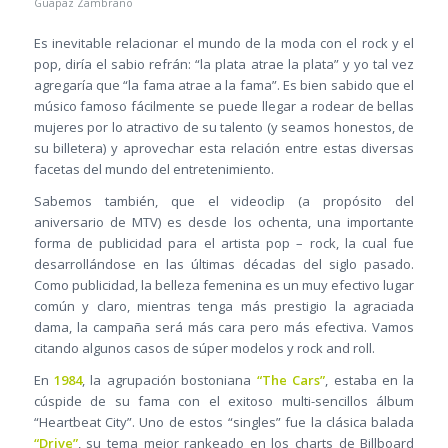
Guapaz Zambrano
Es inevitable relacionar el mundo de la moda con el rock y el
pop, diría el sabio refrán: “la plata atrae la plata” y yo tal vez
agregaría que “la fama atrae a la fama”. Es bien sabido que el
músico famoso fácilmente se puede llegar a rodear de bellas
mujeres por lo atractivo de su talento (y seamos honestos, de
su billetera) y aprovechar esta relación entre estas diversas
facetas del mundo del entretenimiento.
Sabemos también, que el videoclip (a propósito del
aniversario de MTV) es desde los ochenta, una importante
forma de publicidad para el artista pop – rock, la cual fue
desarrollándose en las últimas décadas del siglo pasado.
Como publicidad, la belleza femenina es un muy efectivo lugar
común y claro, mientras tenga más prestigio la agraciada
dama, la campaña será más cara pero más efectiva. Vamos
citando algunos casos de súper modelos y rock and roll.
En
1984
, la agrupación bostoniana
“The Cars”
, estaba en la
cúspide de su fama con el exitoso multi-sencillos álbum
“Heartbeat City”. Uno de estos “singles” fue la clásica balada
“Drive”
, su tema mejor rankeado en los charts de Billboard