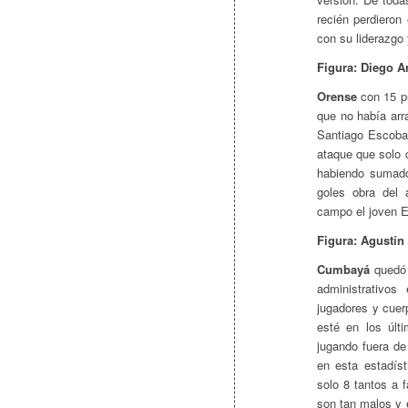
recién perdieron
con su liderazgo 
Figura: Diego 
Orense
con 15 p
que no había arr
Santiago Escoba
ataque que solo 
habiendo sumado
goles obra del 
campo el joven E
Figura: Agustín
Cumbayá
quedó 
administrativo
jugadores y cuer
esté en los últ
jugando fuera de
en esta estadís
solo 8 tantos a 
son tan malos y 