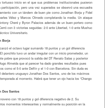
u tortuoso inicio en el que sus problemas institucionales pusieron
a participación, pero una vez superados se observó una escuadra
namiento con un tándem de buen pie como Jonathan Borja y Fidel
arles Vélez y Marcos Olmedo completando la media. Un ataque
 Antony Cheré y Byron Palacios además de un buen portero como
erró con 3 victorias seguidas: 2-0 ante Libertad, 1-0 ante Mushuc
cnico Universitario.
n Borja
canzó el octavo lugar sumando 18 puntos y un gol diferencia
El ponchito tuvo un andar irregular con un inicio prometedor, un
nte pobre que provocó la salida del DT Renato Salas y posterior
Hugo Almeida que al parecer ha dado grandes resultados pues
zos como el 5-0 ante Delfín y el 1-0 con Barcelona. Sin duda es
el delantero uruguayo Jonathan Dos Santos, uno de los máximos
 temporada al momento. Habrá que tener un ojo hacia los “Chango
n Dos Santos
noveno con 18 puntos y gol diferencia negativo de 2. Su
ios momentos interesantes y normalmente su posición en la