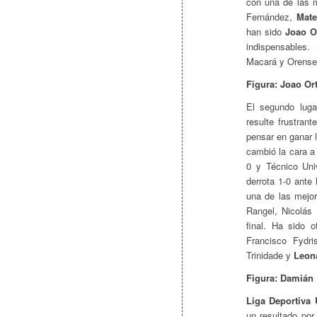
con una de las m
Fernández,
Mate
han sido
Joao O
indispensables
Macará y Orense 
Figura: Joao Ort
El segundo lug
resulte frustran
pensar en ganar l
cambió la cara a
0 y Técnico Univ
derrota 1-0 ante
una de las mejor
Rangel, Nicolás
final. Ha sido 
Francisco Fydr
Trinidade y
Leon
Figura: Damián 
Liga Deportiva U
un resultado por