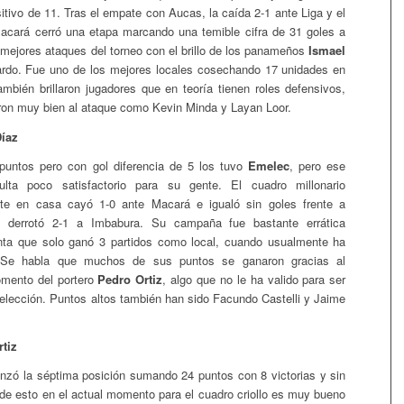
sitivo de 11. Tras el empate con Aucas, la caída 2-1 ante Liga y el
Macará cerró una etapa marcando una temible cifra de 31 goles a
s mejores ataques del torneo con el brillo de los panameños
Ismael
rdo. Fue uno de los mejores locales cosechando 17 unidades en
ambién brillaron jugadores que en teoría tienen roles defensivos,
ron muy bien al ataque como Kevin Minda y Layan Loor.
Díaz
untos pero con gol diferencia de 5 los tuvo
Emelec
, pero ese
ulta poco satisfactorio para su gente. El cuadro millonario
te en casa cayó 1-0 ante Macará e igualó sin goles frente a
 derrotó 2-1 a Imbabura. Su campaña fue bastante errática
ta que solo ganó 3 partidos como local, cuando usualmente ha
. Se habla que muchos de sus puntos se ganaron gracias al
omento del portero
Pedro Ortiz
, algo que no le ha valido para ser
elección. Puntos altos también han sido Facundo Castelli y Jaime
rtiz
nzó la séptima posición sumando 24 puntos con 8 victorias y sin
de esto en el actual momento para el cuadro criollo es muy bueno