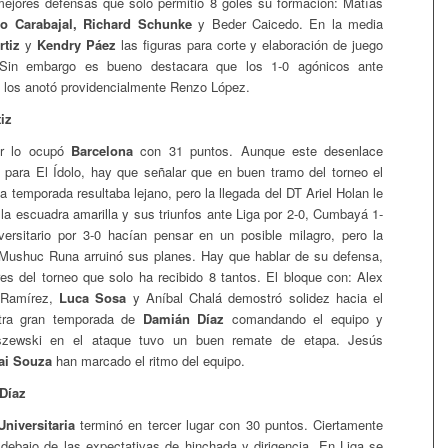
ejores defensas que solo permitió 8 goles su formación: Matías
o Carabajal, Richard Schunke
y Beder Caicedo. En la media
rtiz
y
Kendry Páez
las figuras para corte y elaboración de juego
. Sin embargo es bueno destacara que los 1-0 agónicos ante
los anotó providencialmente Renzo López.
iz
ar lo ocupó
Barcelona
con 31 puntos. Aunque este desenlace
te para El Ídolo, hay que señalar que en buen tramo del torneo el
a temporada resultaba lejano, pero la llegada del DT Ariel Holan le
 la escuadra amarilla y sus triunfos ante Liga por 2-0, Cumbayá 1-
ersitario por 3-0 hacían pensar en un posible milagro, pero la
 Mushuc Runa arruinó sus planes. Hay que hablar de su defensa,
es del torneo que solo ha recibido 8 tantos. El bloque con: Alex
 Ramírez,
Luca Sosa
y Aníbal Chalá demostró solidez hacia el
otra gran temporada de
Damián Díaz
comandando el equipo y
iszewski en el ataque tuvo un buen remate de etapa. Jesús
ai Souza
han marcado el ritmo del equipo.
Díaz
niversitaria
terminó en tercer lugar con 30 puntos. Ciertamente
 debajo de las expectativas de hinchada y dirigencia. En Liga se