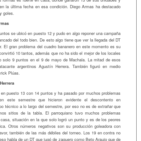
 en la última fecha en esa condición. Diego Armas ha destacado
y goles.
Armas
untos se ubicó en puesto 12 y pudo en algo reponer una campaña
ancado del todo bien. De esto algo tiene que ver la llegada del DT
r. El gran problema del cuadro bananero en este momento es su
convirtió 10 tantos, además que no ha sido el mejor de los locales
 solo 9 puntos en el 9 de mayo de Machala. La mitad de esos
atacante argentinos Agustín Herrera. También figuró en medio
rick Plúas.
 Herrera
en puesto 13 con 14 puntos y ha pasado por muchos problemas
s en este semestre que hicieron evidente el descontento en
po técnico a lo largo del semestre, por eso no es de extrañar que
imos sitios de la tabla. El parroquiano tuvo muchos problemas
 casa, situación en la que solo logró un punto y es de los peores
tica. Otros números negativos son su producción goleadora con
favor, también de las más débiles del torneo. Los 19 en contra no
eso habla de un DT que jugó de zaguero como Beto Araujo que de