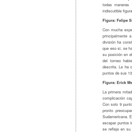
todas maneras 
indiscutible figura
Figura: Felipe 
Con mucha expec
principalmente 
división ha cons
que eso si, se h
su posición en e
del torneo habi
descrita. Le ha 
puntos de sus 13
Figura: Erick M
La primera mita
complicación ca
Con solo 9 punto
pronto preocupa
Sudamericana. Es
escapar puntos in
se refleja en su