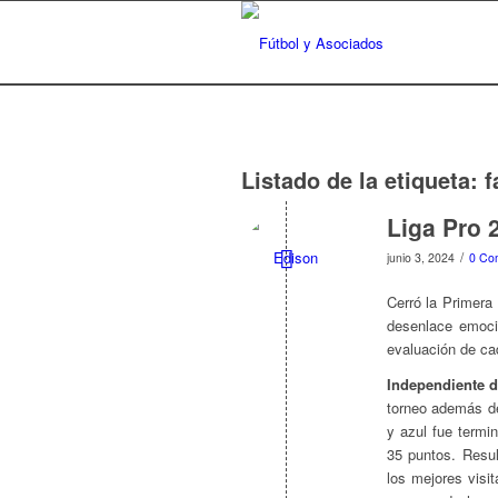
Listado de la etiqueta:
f
Liga Pro 
/
junio 3, 2024
0 Co
Cerró la Primera
desenlace emoci
evaluación de cad
Independiente d
torneo además de
y azul fue termi
35 puntos. Resul
los mejores visi