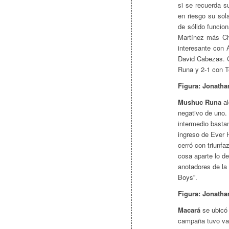
si se recuerda s
en riesgo su sol
de sólido funcio
Martínez más Ch
interesante con
David Cabezas. C
Runa y 2-1 con Té
Figura: Jonatha
Mushuc Runa
al
negativo de uno. 
intermedio basta
ingreso de Ever 
cerró con triunfa
cosa aparte lo d
anotadores de la
Boys”.
Figura: Jonatha
Macará
se ubicó 
campaña tuvo var