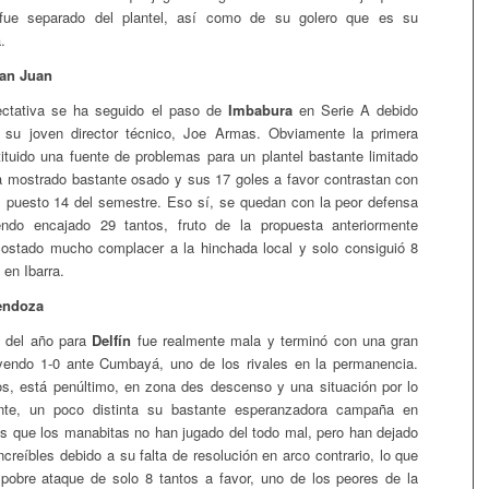
fue separado del plantel, así como de su golero que es su
.
San Juan
tativa se ha seguido el paso de
Imbabura
en Serie A debido
a su joven director técnico, Joe Armas. Obviamente la primera
tituido una fuente de problemas para un plantel bastante limitado
a mostrado bastante osado y sus 17 goles a favor contrastan con
l puesto 14 del semestre. Eso sí, se quedan con la peor defensa
endo encajado 29 tantos, fruto de la propuesta anteriormente
costado mucho complacer a la hinchada local y solo consiguió 8
 en Ibarra.
endoza
d del año para
Delfín
fue realmente mala y terminó con una gran
yendo 1-0 ante Cumbayá, uno de los rivales en la permanencia.
s, está penúltimo, en zona des descenso y una situación por lo
nte, un poco distinta su bastante esperanzadora campaña en
 que los manabitas no han jugado del todo mal, pero han dejado
creíbles debido a su falta de resolución en arco contrario, lo que
 pobre ataque de solo 8 tantos a favor, uno de los peores de la