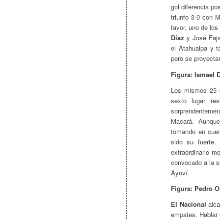
gol diferencia po
triunfo 3-0 con 
favor, uno de lo
Díaz
y José Faja
el Atahualpa y t
pero se proyecta
Figura: Ismael 
Los mismos 25 p
sexto lugar res
sorprendentemen
Macará. Aunque
tomando en cuen
sido su fuerte
extraordinario m
convocado a la s
Ayoví.
Figura: Pedro O
El Nacional
alca
empates. Hablar 