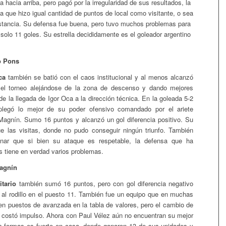
a hacia arriba, pero pagó por la irregularidad de sus resultados, la
 que hizo igual cantidad de puntos de local como visitante, o sea
stancia. Su defensa fue buena, pero tuvo muchos problemas para
solo 11 goles. Su estrella decididamente es el goleador argentino
o Pons
ca
también se batió con el caos institucional y al menos alcanzó
n el torneo alejándose de la zona de descenso y dando mejores
e la llegada de Igor Oca a la dirección técnica. En la goleada 5-2
legó lo mejor de su poder ofensivo comandado por el ariete
Magnín. Sumo 16 puntos y alcanzó un gol diferencia positivo. Su
e las visitas, donde no pudo conseguir ningún triunfo. También
nar que si bien su ataque es respetable, la defensa que ha
s tiene en verdad varios problemas.
Magnín
itario
también sumó 16 puntos, pero con gol diferencia negativo
ó al rodillo en el puesto 11. También fue un equipo que en muchas
en puestos de avanzada en la tabla de valores, pero el cambio de
e costó impulso. Ahora con Paul Vélez aún no encuentran su mejor
s formas es fuerte en casa, donde ganaron 13 de sus unidades y