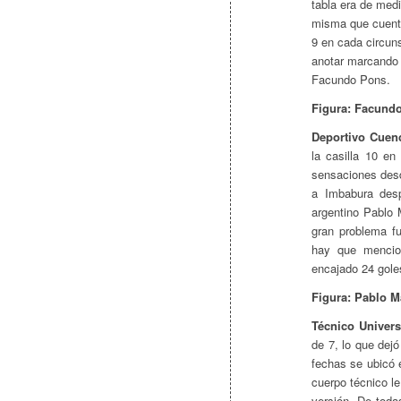
tabla era de medi
misma que cuenta
9 en cada circun
anotar marcando 
Facundo Pons.
Figura: Facund
Deportivo Cuen
la casilla 10 e
sensaciones desd
a Imbabura desp
argentino Pablo 
gran problema fu
hay que mencio
encajado 24 gole
Figura: Pablo 
Técnico Univers
de 7, lo que dej
fechas se ubicó 
cuerpo técnico l
versión. De toda