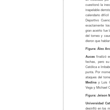
cuestionó la ine
inapelable derro
calendario difíci
Deportivo Cuenc
exactamente lo
gran aceirto fue 
del torneo y ca
dieron que habla
Figura: Álex Ar
Aucas
finalizó e
fechas, pero su
Católica e Imbabu
punta. Por momen
ataques del tor
Medina
y Luis 
Vega y Michael C
Figura: Jeison 
Universidad Cat
desinfló en los 