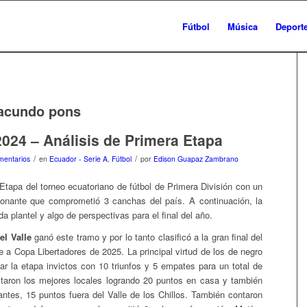
Fútbol
Música
Deport
acundo pons
2024 – Análisis de Primera Etapa
/
/
mentarios
en
Ecuador - Serie A
,
Fútbol
por
Edison Guapaz Zambrano
 Etapa del torneo ecuatoriano de fútbol de Primera División con un
onante que comprometió 3 canchas del país. A continuación, la
a plantel y algo de perspectivas para el final del año.
el Valle
ganó este tramo y por lo tanto clasificó a la gran final del
 a Copa Libertadores de 2025. La principal virtud de los de negro
nar la etapa invictos con 10 triunfos y 5 empates para un total de
taron los mejores locales logrando 20 puntos en casa y también
tantes, 15 puntos fuera del Valle de los Chillos. También contaron