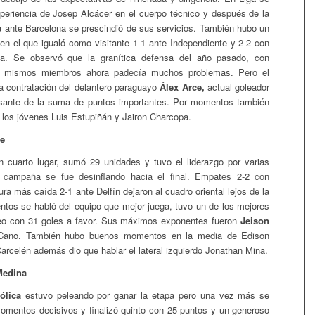
xperiencia de Josep Alcácer en el cuerpo técnico y después de la
ta ante Barcelona se prescindió de sus servicios. También hubo un
l en el que igualó como visitante 1-1 ante Independiente y 2-2 con
a. Se observó que la granítica defensa del año pasado, con
s mismos miembros ahora padecía muchos problemas. Pero el
la contratación del delantero paraguayo
Álex Arce,
actual goleador
usante de la suma de puntos importantes. Por momentos también
r los jóvenes Luis Estupiñán y Jairon Charcopa.
ce
n cuarto lugar, sumó 29 unidades y tuvo el liderazgo por varias
 campaña se fue desinflando hacia el final. Empates 2-2 con
ra más caída 2-1 ante Delfín dejaron al cuadro oriental lejos de la
tos se habló del equipo que mejor juega, tuvo un de los mejores
neo con 31 goles a favor. Sus máximos exponentes fueron
Jeison
Cano. También hubo buenos momentos en la media de Edison
arcelén además dio que hablar el lateral izquierdo Jonathan Mina.
Medina
ólica
estuvo peleando por ganar la etapa pero una vez más se
momentos decisivos y finalizó quinto con 25 puntos y un generoso