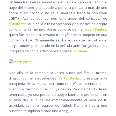
Un tema transversal importante en la película y que debido al
auge del mismo bien puede a poner a pensar a más de uno
sobre si es ficción o no es el abordaje hacia la población
LGBTI+. Acá es cuando nos enteramos del concepto de
“Fa’afafine”
que en la cultura samoana y polinésica se acepta
como un tercer género. Así es como se define
Jaiyah Saelua,
quien fue la primera persona transgénero en competir en una
contienda FIFA. Obviamente se iba a destacar su rol en el
juego cumbre presentado en la película ante Tonga. Jaiyah es
interpretada por la actriz neozelandesa
Kaimana.
Más allá de la comedia, a veces burda del film. El mismo,
dirigido por el neozelandés
Taika Waititi,
presenta a la
búsqueda de la motivación como una vía de varias ramas,
cuando el factor cultural influye mucho. Pero partiendo de no
tener nada, ya sea perder su apoyo familiar o profesional en
el caso del DT o de ser comprobadamente el peor de tu
actividad, como el equipo de fútbol. Siempre habrá que
buscar que impulsa a cada uno a seguir.