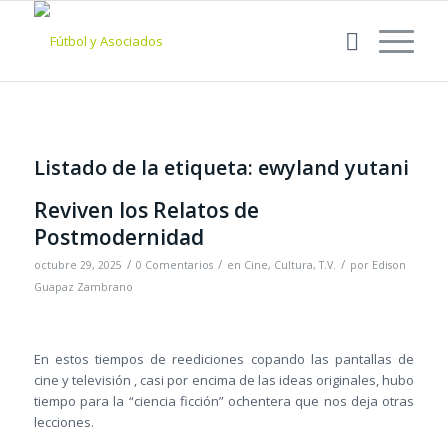
Listado de la etiqueta:
ewyland yutani
Reviven los Relatos de
Postmodernidad
/
/
/
octubre 29, 2025
0 Comentarios
en
Cine
,
Cultura
,
T.V.
por
Edison
Guapaz Zambrano
En estos tiempos de reediciones copando las pantallas de
cine y televisión , casi por encima de las ideas originales, hubo
tiempo para la “ciencia ficción” ochentera que nos deja otras
lecciones.