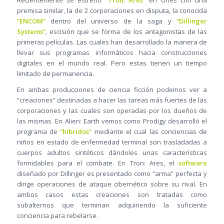
Recientemente se estrenó
“Tron: Ares”
en cines con una
premisa similar, la de 2 corporaciones en disputa, la conocida
“ENCOM”
dentro del universo de la saga y
“Dillinger
Systems”
, escisión que se forma de los antagonistas de las
primeras películas. Las cuales han desarrollado la manera de
llevar sus programas informáticos hacia construcciones
digitales en el mundo real. Pero estas tienen un tiempo
limitado de permanencia.
En ambas producciones de ciencia ficción podemos ver a
“creaciones” destinadas a hacer las tareas más fuertes de las
corporaciones y las cuales son operadas por los dueños de
las mismas. En Alien: Earth vemos como Prodigy desarrolló el
programa de
“híbridos”
mediante el cual las conciencias de
niños en estado de enfermedad terminal son trasladadas a
cuerpos adultos sintéticos dándoles unas características
formidables para el combate. En Tron: Ares, el
software
diseñado por Dillinger es presentado como “arma” perfecta y
dirige operaciones de ataque cibernético sobre su rival. En
ambos casos estas creaciones son tratadas como
subalternos que terminan adquiriendo la suficiente
conciencia para rebelarse.