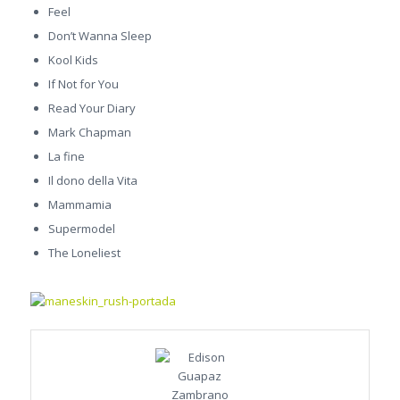
Feel
Don’t Wanna Sleep
Kool Kids
If Not for You
Read Your Diary
Mark Chapman
La fine
Il dono della Vita
Mammamia
Supermodel
The Loneliest