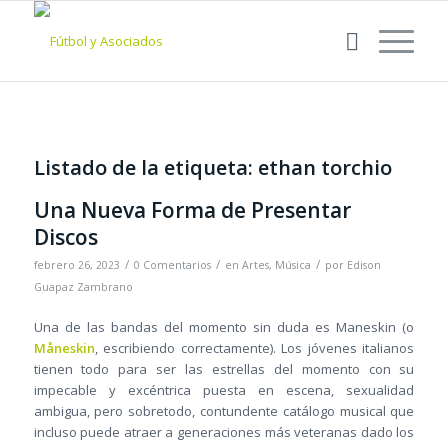
Listado de la etiqueta:
ethan torchio
Una Nueva Forma de Presentar
Discos
/
/
/
febrero 26, 2023
0 Comentarios
en
Artes
,
Música
por
Edison
Guapaz Zambrano
Una de las bandas del momento sin duda es Maneskin (o
Måneskin
, escribiendo correctamente). Los jóvenes italianos
tienen todo para ser las estrellas del momento con su
impecable y excéntrica puesta en escena, sexualidad
ambigua, pero sobretodo, contundente catálogo musical que
incluso puede atraer a generaciones más veteranas dado los