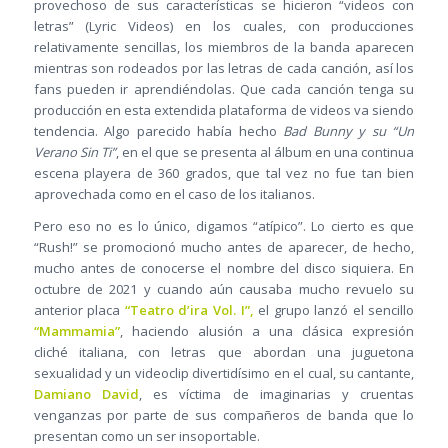
provechoso de sus características se hicieron “videos con
letras” (Lyric Videos) en los cuales, con producciones
relativamente sencillas, los miembros de la banda aparecen
mientras son rodeados por las letras de cada canción, así los
fans pueden ir aprendiéndolas. Que cada canción tenga su
producción en esta extendida plataforma de videos va siendo
tendencia. Algo parecido había hecho
Bad Bunny y su “Un
Verano Sin Ti”
, en el que se presenta al álbum en una continua
escena playera de 360 grados, que tal vez no fue tan bien
aprovechada como en el caso de los italianos.
Pero eso no es lo único, digamos “atípico”. Lo cierto es que
“Rush!” se promocionó mucho antes de aparecer, de hecho,
mucho antes de conocerse el nombre del disco siquiera. En
octubre de 2021 y cuando aún causaba mucho revuelo su
anterior placa
“Teatro d’ira Vol. I”,
el grupo lanzó el sencillo
“Mammamia”
, haciendo alusión a una clásica expresión
cliché italiana, con letras que abordan una juguetona
sexualidad y un videoclip divertidísimo en el cual, su cantante,
Damiano David
, es víctima de imaginarias y cruentas
venganzas por parte de sus compañeros de banda que lo
presentan como un ser insoportable.