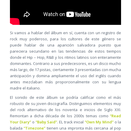
Si vamos a hablar del álbum en sí, cuenta con un registro de
rock muy poderoso, para los cultores de este género se
puede hablar de una aparición salvadora puesto que
pareciera secundario en las tendencias de estos tiempos
donde el Hip – Hop, R&B y los ritmos latinos son enteramente
dominantes. Contrario a sus predecesores, es un disco mucho
más largo, de 17 pistas, ciertamente 3 presentadas con mucha
anticipación y domina ampliamente el uso del inglés cuando
antes mezclaban más proporcionalmente con su lengua
madre el italiano.
El sonido de este álbum se podría calificar como el más
robusto de su joven discografía. Distinguimos elementos muy
del rock alternativo de los noventa e inicios de Siglo XXI.
Remontan a dicha década de los 2000s temas como
“Read
Your Diary”
o
“Baby Said”
. EL track inicial
“Own My Mind”
o la
balada
“Timezone”
tienen una impronta más cercana al pop