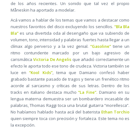
de los años recientes. Un sonido que tal vez el propio
Måneskin ha aportado a modelar.
Acá vamos a hablar de los temas que vamos a destacar como
nuestros favoritos del disco excluyendo los sencillos.
“Bla Bla
Bla”
es una divertida oda al desengaño que va subiendo de
volumen, tono, intensidad y palabras fuertes hasta llegar a un
clímax algo perverso y a la vez genial.
“Gasoline”
tiene un
ritmo contundente marcado por un bajo agresivo de
carismática
Victoria De Angelis
que añadió correctamente un
efecto le aporta todo ese tono de crudeza. Victoria también se
luce en
“Kool Kids”
, tema que Damiano confesó haber
grabado bastante pasado de tragos y tiene un frenético ritmo
acorde al sarcasmo y críticas de sus letras. Dentro de los
tracks en italiano destaca mucho
“La Fine”.
Damiano en su
lengua materna demuestra ser un bombardero incasable de
palabras, Thomas Raggi toca una brutal guitarra “morellesca”.
No habíamos hablado hasta acá del baterista
Ethan Torchio
quien siempre toca con precisión y fortaleza. Este tema no es
la excepción.