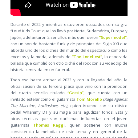
Durante el 2022 y mientras estuvieron ocupados con su gira
“Loud Kids Tour” que los llevó por Norte, Sudamérica, Europa y
Japón, adelantaron 2 sencillos más que fueron
“Supermodel”
,
con un sonido bastante funk y de principios del Siglo XXI que
aborda uno de los clichés del mundo del espectáculo como los
excesos y la moda, además de
“The Loneliest”
, la esperada
balada que cumplió con otro cliché del rock con su videoclip de
historia centrada en un funeral.
Todo eso hasta arribar al 2023 y con la llegada del año, la
oficialización de su tercera placa que vino con la promoción
del cuarto sencillo titulado
“Gossip”,
que cuenta con un
invitado estelar como el guitarrista
Tom Morello
(Rage Against
The Machine, Audioslave, etc),
quien irrumpe con su clásico
pedal Whammy DT y su magia para agudizar tonos. Esta y
otras técnicas que son clarísimas influencias en el joven
guitarrista
Thomas Raggi
, quien sostiene con mucha
consistencia la melodía de este tema y en general de la
banda. Siendo un músico nacido en este siglo ya va dejando