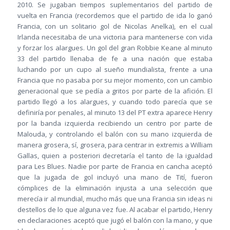
2010. Se jugaban tiempos suplementarios del partido de
vuelta en Francia (recordemos que el partido de ida lo ganó
Francia, con un solitario gol de Nicolas Anelka), en el cual
Irlanda necesitaba de una victoria para mantenerse con vida
y forzar los alargues. Un gol del gran Robbie Keane al minuto
33 del partido llenaba de fe a una nación que estaba
luchando por un cupo al sueño mundialista, frente a una
Francia que no pasaba por su mejor momento, con un cambio
generacional que se pedía a gritos por parte de la afición. El
partido llegó a los alargues, y cuando todo parecía que se
definiría por penales, al minuto 13 del PT extra aparece Henry
por la banda izquierda recibiendo un centro por parte de
Malouda, y controlando el balón con su mano izquierda de
manera grosera, sí, grosera, para centrar in extremis a William
Gallas, quien a posteriori decretaría el tanto de la igualdad
para Les Blues. Nadie por parte de Francia en cancha aceptó
que la jugada de gol incluyó una mano de Tití, fueron
cómplices de la eliminación injusta a una selección que
merecía ir al mundial, mucho más que una Francia sin ideas ni
destellos de lo que alguna vez fue. Al acabar el partido, Henry
en declaraciones aceptó que jugó el balón con la mano, y que