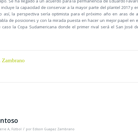
quipo. Se ha llegado a un acuerdo para la permanencia de Eduardo Favar
e incluye la capacidad de conservar a la mayor parte del plantel 2017 y e
así, la perspectiva sería optimista para el próximo año en aras de a
tabla de posiciones y con la mirada puesta en hacer un mejor papel en e
te caso la Copa Sudamericana donde el primer rival será el San José d
z Zambrano
entoso
/
erie A
,
Fútbol
por
Edison Guapaz Zambrano