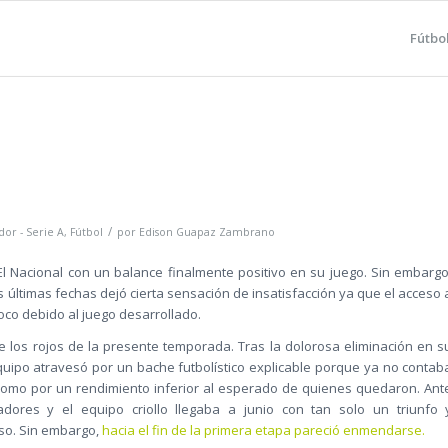
Fútbo
/
or - Serie A
,
Fútbol
por
Edison Guapaz Zambrano
El Nacional con un balance finalmente positivo en su juego. Sin embargo
 últimas fechas dejó cierta sensación de insatisfacción ya que el acceso 
co debido al juego desarrollado.
e los rojos de la presente temporada. Tras la dolorosa eliminación en s
quipo atravesó por un bache futbolístico explicable porque ya no contab
í como por un rendimiento inferior al esperado de quienes quedaron. Ant
dores y el equipo criollo llegaba a junio con tan solo un triunfo 
so. Sin embargo,
hacia el fin de la primera etapa pareció enmendarse.