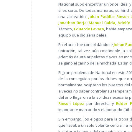
Nacional supo encontrar un once ideal y 
sí es corto. De todas maneras, su hinch
una alineación:
Johan Padilla; Rinson
Jonathan Borja; Manuel Balda, Adolfo 
Técnico,
Eduardo Favaro
, había empeza
equipo que dio seria pelea.
En el arco fue consolidándose
Johan Pad
ubicación, tal vez aún costándole la s
Además de atajar pelotas claves en mome
se ganó el cariño de la hinchada. Es sin
El gran problema de Nacional en este 201
de lo conseguido por los clubes que oc
normalmente ocuparon los puestos del c
a veces no saber controlar su temperamen
del año llegaron a la solidez necesaria 
Rinson López
por derecha y
Edder F
importante marcando y elaborando fútbo
Sin embargo, los elogios para la tropa
que llevaba un solo volante central, la
los hilos y tiempos del conjunto militar 