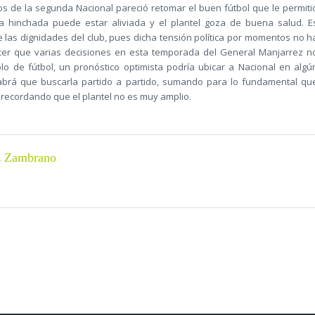
cios de la segunda Nacional pareció retomar el buen fútbol que le permiti
la hinchada puede estar aliviada y el plantel goza de buena salud. E
e las dignidades del club, pues dicha tensión política por momentos no h
cer que varias decisiones en esta temporada del General Manjarrez n
o de fútbol, un pronóstico optimista podría ubicar a Nacional en algú
brá que buscarla partido a partido, sumando para lo fundamental qu
 y recordando que el plantel no es muy amplio.
z Zambrano