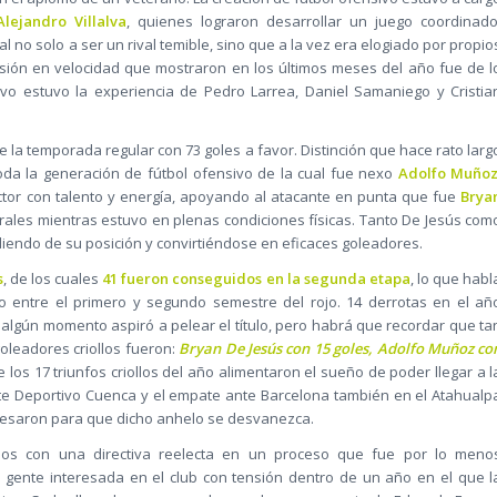
Alejandro Villalva
, quienes lograron desarrollar un juego coordinado
 no solo a ser un rival temible, sino que a la vez era elogiado por propio
cisión en velocidad que mostraron en los últimos meses del año fue de l
vo estuvo la experiencia de Pedro Larrea, Daniel Samaniego y Cristia
e la temporada regular con 73 goles a favor. Distinción que hace rato larg
toda la generación de fútbol ofensivo de la cual fue nexo
Adolfo Muño
ctor con talento y energía, apoyando al atacante en punta que fue
Brya
ales mientras estuvo en plenas condiciones físicas. Tanto De Jesús com
endo de su posición y convirtiéndose en eficaces goleadores.
s
, de los cuales
41 fueron conseguidos en la segunda etapa
, lo que habl
o entre el primero y segundo semestre del rojo. 14 derrotas en el añ
lgún momento aspiró a pelear el título, pero habrá que recordar que ta
oleadores criollos fueron:
Bryan De Jesús con 15 goles, Adolfo Muñoz co
e los 17 triunfos criollos del año alimentaron el sueño de poder llegar a l
 ante Deportivo Cuenca y el empate ante Barcelona también en el Atahualp
 pesaron para que dicho anhelo se desvanezca.
llos con una directiva reelecta en un proceso que fue por lo meno
gente interesada en el club con tensión dentro de un año en el que l