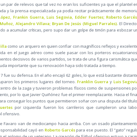
un par de relevos que tal vez no eran los suficientes ya que el plantel e
ada y la prensa especializada ya podía recitar prácticamente de memori
 López, Frankin Guerra, Luis Segovia, Edder Fuertes; Roberto Garcés
Muñoz, Alejandro Villava; Bryan De Jesús (Miguel Parrales).
El Directo
do a acumular críticas, pero supo dar un golpe de timón para esbozar u
illa
como un arquero en quien confiar con magníficos reflejos y excelent
alida en el juego aéreo como suele pasar con los porteros ecuatorianos
ntos decisivos de varios partidos, se trata de una figura carismática qu
 duda importante que su renovación haya sido tratada a tiempo.
7 fue su defensa. En el año encajó 62 goles, lo que está bastante distant
uparon los primeros lugares del torneo.
Franklin Guerra
y
Luis Segovi
entro de la zaga y tuvieron problemas físicos como de suspensiones po
to, por lo que Javier Quiñónez fue el primer reemplazante. Hacia el fina
para conseguir los puntos que permitieron soñar con una disputa del título
uertes
por izquierda fueron los carrileros que cumplieron una labo
l ofensivo.
 de Favaro van de mediocampo hacia arriba. Con un osado planteamient
 responsabilidad cayó en
Roberto Garcés
para ese puesto. El “gato” regul
con el aplomo de un veterano. La creación de fútbol ofensivo estuvo a carg