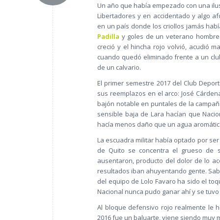
Un año que había empezado con una ilusi
Libertadores y en accidentado y algo af
en un país donde los criollos jamás ha
Padilla
y goles de un veterano hombre d
creció y el hincha rojo volvió, acudió
cuando quedó eliminado frente a un club
de un calvario.
El primer semestre 2017 del Club Deport
sus reemplazos en el arco: José Cárden
bajón notable en puntales de la campañ
sensible baja de Lara hacían que Naciona
hacía menos daño que un agua aromática
La escuadra militar había optado por se
de Quito se concentra el grueso de s
ausentaron, producto del dolor de lo a
resultados iban ahuyentando gente. Sabe
del equipo de Lolo Favaro ha sido el to
Nacional nunca pudo ganar ahí y se tuvo
Al bloque defensivo rojo realmente le
2016 fue un baluarte, viene siendo mu