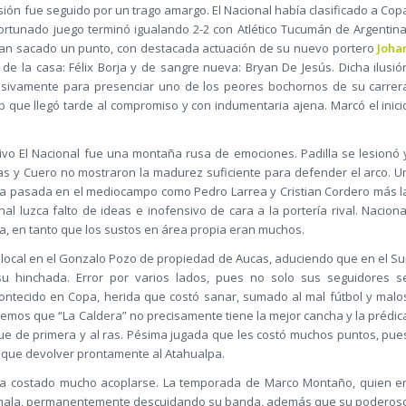
ón fue seguido por un trago amargo. El Nacional había clasificado a Cop
ortunado juego terminó igualando 2-2 con Atlético Tucumán de Argentina
bían sacado un punto, con destacada actuación de su nuevo portero
Joha
e la casa: Félix Borja y de sangre nueva: Bryan De Jesús. Dicha ilusió
 masivamente para presenciar uno de los peores bochornos de su carrer
 que llegó tarde al compromiso y con indumentaria ajena. Marcó el inici
ivo El Nacional fue una montaña rusa de emociones. Padilla se lesionó 
as y Cuero no mostraron la madurez suficiente para defender el arco. U
a pasada en el mediocampo como Pedro Larrea y Cristian Cordero más l
l luzca falto de ideas e inofensivo de cara a la portería rival. Naciona
, en tanto que los sustos en área propia eran muchos.
r local en el Gonzalo Pozo de propiedad de Aucas, aduciendo que en el Su
u hinchada. Error por varios lados, pues no solo sus seguidores s
contecido en Copa, herida que costó sanar, sumado al mal fútbol y malo
mos que “La Caldera” no precisamente tiene la mejor cancha y la prédic
que de primera y al ras. Pésima jugada que les costó muchos puntos, pue
 que devolver prontamente al Atahualpa.
 ha costado mucho acoplarse. La temporada de Marco Montaño, quien e
y mala, permanentemente descuidando su banda, además que su poderos