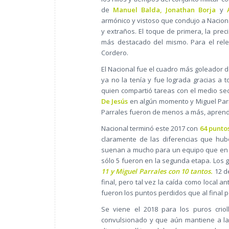
de
Manuel Balda, Jonathan Borja
y
armónico y vistoso que condujo a Nacional
y extraños. El toque de primera, la pre
más destacado del mismo. Para el rele
Cordero.
El Nacional fue el cuadro más goleador d
ya no la tenía y fue lograda gracias a 
quien compartió tareas con el medio se
De Jesús
en algún momento y Miguel Parr
Parrales fueron de menos a más, aprendi
Nacional terminó este 2017 con
64 punto
claramente de las diferencias que hub
suenan a mucho para un equipo que en a
sólo 5 fueron en la segunda etapa. Los g
11 y Miguel Parrales con 10 tantos.
12 d
final, pero tal vez la caída como local
fueron los puntos perdidos que al final
Se viene el 2018 para los puros crio
convulsionado y que aún mantiene a la 