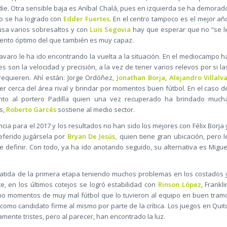
e. Otra sensible baja es Aníbal Chalá, pues en izquierda se ha demorad
go se ha logrado con
Edder Fuertes
. En el centro tampoco es el mejor añ
usa varios sobresaltos y con
Luis Segovia
hay que esperar que no “se l
miento óptimo del que también es muy capaz.
aro le ha ido encontrando la vuelta a la situación. En el mediocampo h
s son la velocidad y precisión, a la vez de tener varios relevos por si la
 requieren. Ahí están: Jorge Ordóñez,
Jonathan Borja
,
Alejandro Villalv
er cerca del área rival y brindar por momentos buen fútbol. En el caso d
junto al portero Padilla quien una vez recuperado ha brindado much
ás,
Roberto Garcés
sostiene al medio sector.
cia para el 2017 y los resultados no han sido los mejores con Félix Borja 
referido jugársela por
Bryan De Jesús,
quien tiene gran ubicación, pero l
de definir. Con todo, ya ha ido anotando seguido, su alternativa es Migue
atida de la primera etapa teniendo muchos problemas en los costados 
e, en los últimos cotejos se logró estabilidad con
Rinson López
, Frankli
ubo momentos de muy mal fútbol que lo tuvieron al equipo en buen tram
omo candidato firme al mismo por parte de la crítica. Los juegos en Quit
mente tristes, pero al parecer, han encontrado la luz.