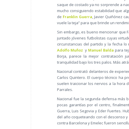
saque de costado ya no sorprende a nadi
mucho consiguiendo estabilidad que al
de
Franklin Guerra
, Javier Quiñónez ca
vuele la teja” para que brinde un rendi
Sin embargo, es bueno mencionar que Fav
juntado jóvenes futbolistas cuyas virtude
circunstancias del partido y la fecha lo
Adolfo Muñoz
y
Manuel Balda
para tej
Borja, parece la mejor contratación 
tranquilidad bajo los tres palos. Más atr
Nacional contrató delanteros de experien
Carlos Quintero. El cuerpo técnico ha p
suelen traicionar los nervios a la hora 
Parrales.
Nacional fue la segunda defensa más b
pocas garantías por el centro, finalment
Guerra, Luis Segovia y Eder Fuertes. H
del año coqueteando con el descenso y c
contra Barcelona y Emelec fueron sencilla