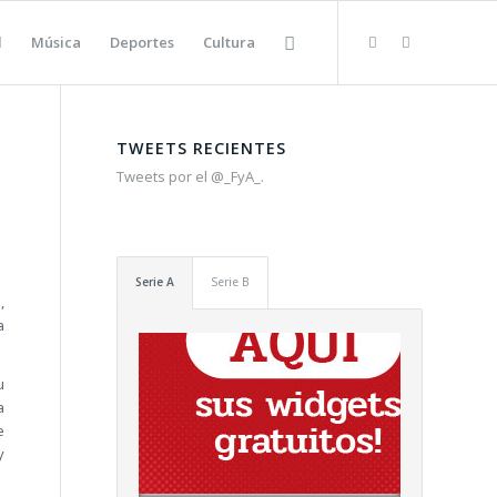
l
Música
Deportes
Cultura
TWEETS RECIENTES
Tweets por el @_FyA_.
Serie A
Serie B
,
a
u
a
e
y