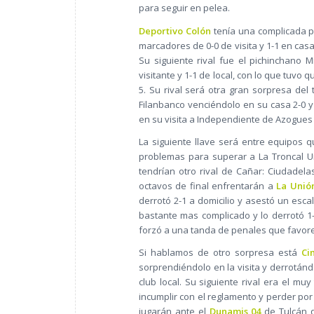
para seguir en pelea.
Deportivo Colón
tenía una complicada p
marcadores de 0-0 de visita y 1-1 en cas
Su siguiente rival fue el pichinchano 
visitante y 1-1 de local, con lo que tuv
5. Su rival será otra gran sorpresa del
Filanbanco venciéndolo en su casa 2-0 y
en su visita a Independiente de Azogues 1
La siguiente llave será entre equipos
problemas para superar a La Troncal Un
tendrían otro rival de Cañar: Ciudadel
octavos de final enfrentarán a
La Unió
derrotó 2-1 a domicilio y asestó un esca
bastante mas complicado y lo derrotó 1-
forzó a una tanda de penales que favorec
Si hablamos de otro sorpresa está
Ci
sorprendiéndolo en la visita y derrotán
club local. Su siguiente rival era el m
incumplir con el reglamento y perder por 
jugarán ante el
Dunamis 04
de Tulcán q