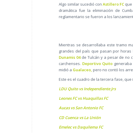
Algo similar sucedió con
Astillero FC
que 
dramática fue la eliminación de Cu
reglamentario se fueron a los lanzamiento
Mientras se desarrollaba este tramo m
grandes del país que pasan por horas 
Dunamis 04
de Tulcán y a pesar de no c
carchenses.
Deportivo Quito
generaba g
midió a
Gualaceo,
pero no contó los arre
Este es el cuadro de la tercera fase, que
LDU Quito vs Independiente Jrs
Leones FC vs Huaquillas FC
Aucas vs San Antonio FC
CD Cuenca vs La Unión
Emelec vs Daquilema FC