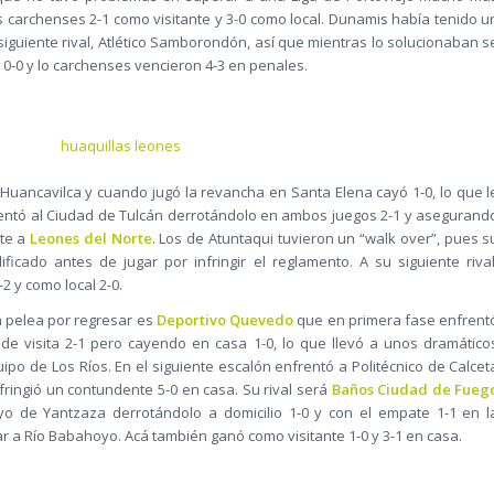
 carchenses 2-1 como visitante y 3-0 como local. Dunamis había tenido u
siguiente rival, Atlético Samborondón, así que mientras lo solucionaban s
ó 0-0 y lo carchenses vencieron 4-3 en penales.
Huancavilca y cuando jugó la revancha en Santa Elena cayó 1-0, lo que l
rentó al Ciudad de Tulcán derrotándolo en ambos juegos 2-1 y asegurand
nte a
Leones del Norte
. Los de Atuntaqui tuvieron un “walk over”, pues s
ificado antes de jugar por infringir el reglamento. A su siguiente rival
-2 y como local 2-0.
n pelea por regresar es
Deportivo Quevedo
que en primera fase enfrent
 de visita 2-1 pero cayendo en casa 1-0, lo que llevó a unos dramático
ipo de Los Ríos. En el siguiente escalón enfrentó a Politécnico de Calcet
infringió un contundente 5-0 en casa. Su rival será
Baños Ciudad de Fueg
 de Yantzaza derrotándolo a domicilio 1-0 y con el empate 1-1 en l
r a Río Babahoyo. Acá también ganó como visitante 1-0 y 3-1 en casa.