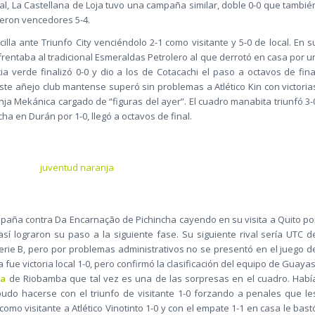
ival, La Castellana de Loja tuvo una campaña similar, doble 0-0 que tambié
eron vencedores 5-4.
lla ante Triunfo City venciéndolo 2-1 como visitante y 5-0 de local. En s
rentaba al tradicional Esmeraldas Petrolero al que derrotó en casa por u
ia verde finalizó 0-0 y dio a los de Cotacachi el paso a octavos de fina
Este añejo club mantense superó sin problemas a Atlético Kin con victoria
ranja Mekánica cargado de “figuras del ayer”. El cuadro manabita triunfó 3-
ha en Durán por 1-0, llegó a octavos de final.
 campaña contra Da Encarnação de Pichincha cayendo en su visita a Quito po
así lograron su paso a la siguiente fase. Su siguiente rival sería UTC d
rie B, pero por problemas administrativos no se presentó en el juego d
a fue victoria local 1-0, pero confirmó la clasificación del equipo de Guayas
ma
de Riobamba que tal vez es una de las sorpresas en el cuadro. Habí
pudo hacerse con el triunfo de visitante 1-0 forzando a penales que le
omo visitante a Atlético Vinotinto 1-0 y con el empate 1-1 en casa le bast