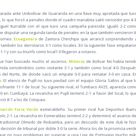
arada ante Unibolívar de Guaranda en una llave muy apretada que tuv
a, lo que forzó a penales donde el cuadro manabita salió vencedor por 4-3
Miguel Iturralde con el que tuvo una campaña parecida: igualó 2-2 com
o que disputar una segunda tanda de penales en la que también vencieron 6
 torneo.
Ecuagenera
de Zamora Chinchipe que arrancó sorprendiendo 
 también los derrotaron 3-1 como locales. En la siguiente fase empataro
-1 y con su triunfo como local1-0 llegaron a octavos.
 que han buscado mucho el ascenso.
Mineros
de Bolívar No había tenid
ida venciéndolos como visitante 3-1 y también como local 4-0. Despué
as del Norte, de donde sacó un empate 0-0 para rematar 3-0 en casa. E
n
. El elenco de Pujilí no tuvo piedad con el equipo Gloria Saltos al que l
lofriante 11-1 de local. Su siguiente rival, el Tumbaco AV25, aparecía com
0 en Cumbayá. La revancha en Pujilí terminó 2-1 a favor del local, lo qu
ió 8-7 a los de Cotopaxi.
marrón Furia Verde
esmeraldeño. Su primer rival fue Deportivo Ibarr
dolo 2-1. La revancha en Esmeraldas terminó 2-2 y determinó el avance de
uy tradicional Olmedo de Riobamba, pero un descuido de este club le hiz
decisión de tribunal por doble 3-0 la serie. Ahora los de la provincia verd
ue no tuvo problemas en superar a una Liga de Portoviejo mucho má