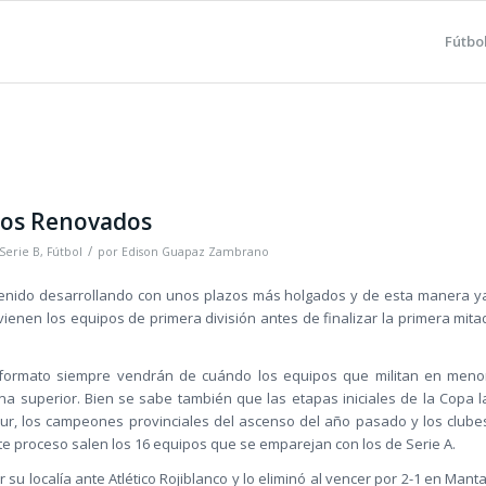
Fútbo
los Renovados
/
Serie B
,
Fútbol
por
Edison Guapaz Zambrano
venido desarrollando con unos plazos más holgados y de esta manera y
ienen los equipos de primera división antes de finalizar la primera mita
 formato siempre vendrán de cuándo los equipos que militan en meno
na superior. Bien se sabe también que las etapas iniciales de la Copa l
ur, los campeones provinciales del ascenso del año pasado y los clube
te proceso salen los 16 equipos que se emparejan con los de Serie A.
r su localía ante Atlético Rojiblanco y lo eliminó al vencer por 2-1 en Manta