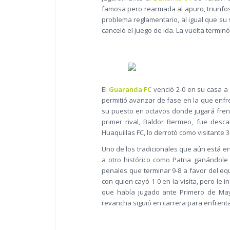
famosa pero rearmada al apuro, triunfos
problema reglamentario, al igual que su 
canceló el juego de ida. La vuelta termin
El
Guaranda FC
venció 2-0 en su casa a 
permitió avanzar de fase en la que enf
su puesto en octavos donde jugará fre
primer rival, Baldor Bermeo, fue descal
Huaquillas FC, lo derrotó como visitante 3
Uno de los tradicionales que aún está e
a otro histórico como Patria ganándole
penales que terminar 9-8 a favor del equ
con quien cayó 1-0 en la visita, pero le 
que había jugado ante Primero de Mayo
revancha siguió en carrera para enfrenta