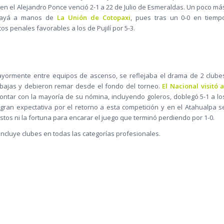
en el Alejandro Ponce venció 2-1 a 22 de Julio de Esmeraldas. Un poco má
mbayá a manos de
La Unión de Cotopaxi
, pues tras un 0-0 en tiemp
s penales favorables a los de Pujilí por 5-3.
ayormente entre equipos de ascenso, se reflejaba el drama de 2 clube
bajas y debieron remar desde el fondo del torneo.
El Nacional visitó a
ontar con la mayoría de su nómina, incluyendo goleros, doblegó 5-1 a lo
ran expectativa por el retorno a esta competición y en el Atahualpa s
stos ni la fortuna para encarar el juego que terminó perdiendo por 1-0.
 incluye clubes en todas las categorías profesionales.