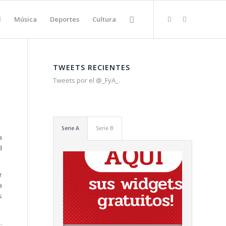
l
Música
Deportes
Cultura
TWEETS RECIENTES
Tweets por el @_FyA_.
Serie A
Serie B
a
d
r
a
s
.