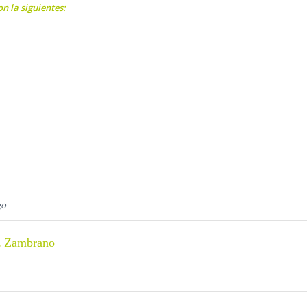
on la siguientes:
go
z Zambrano