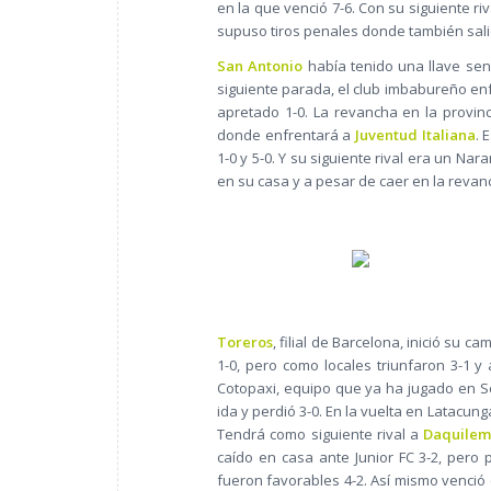
en la que venció 7-6. Con su siguiente r
supuso tiros penales donde también sali
San Antonio
había tenido una llave senci
siguiente parada, el club imbabureño enf
apretado 1-0. La revancha en la provinc
donde enfrentará a
Juventud Italiana
. 
1-0 y 5-0. Y su siguiente rival era un Na
en su casa y a pesar de caer en la revanc
Toreros
, filial de Barcelona, inició su
1-0, pero como locales triunfaron 3-1 y 
Cotopaxi, equipo que ya ha jugado en Se
ida y perdió 3-0. En la vuelta en Latacung
Tendrá como siguiente rival a
Daquile
caído en casa ante Junior FC 3-2, pero 
fueron favorables 4-2. Así mismo venció c