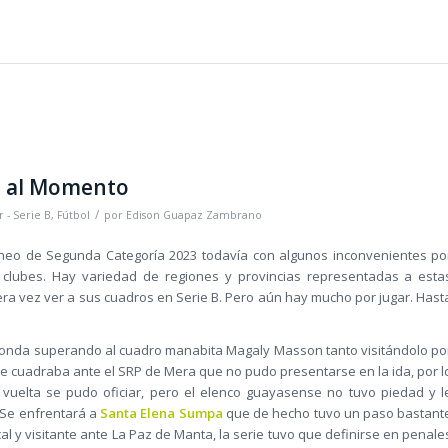
o al Momento
/
 - Serie B
,
Fútbol
por
Edison Guapaz Zambrano
Torneo de Segunda Categoría 2023 todavía con algunos inconvenientes po
s clubes. Hay variedad de regiones y provincias representadas a esta
mera vez ver a sus cuadros en Serie B. Pero aún hay mucho por jugar. Hast
ronda superando al cuadro manabita Magaly Masson tanto visitándolo po
se cuadraba ante el SRP de Mera que no pudo presentarse en la ida, por l
a vuelta se pudo oficiar, pero el elenco guayasense no tuvo piedad y l
. Se enfrentará a
Santa Elena Sumpa
que de hecho tuvo un paso bastant
al y visitante ante La Paz de Manta, la serie tuvo que definirse en penale