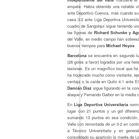
empate. Había obtenido una notable vic
ante Deportivo Cuenca, mas cuando su ca
casa 3-2 ante Liga Deportiva Universita
cuadro de Sangolquí sigue teniendo un
las figuras de
Richard Schunke y Agu
del Valle, en medio campo han sobresa
buenos tiempos para
Michael Hoyos
.
Barcelona
se encuentra en segundo lug
(26 goles a favor) logrados por una het
lesiones. Es un magnífico local que h
ha tropezado mucho como visitante, ejem
ventaja o la caída en Quito 4-1 ante E
Damián Díaz
sigue figurando en la con
ataque y Fernando Gaibor en la media 
En
Liga Deportiva Universitaria
norma
lugar con 21 puntos y un gol diferenc
sumando 13 puntos en esa condición, d
Valle con remontada de un 0-2 en contr
a Técnico Universitario y en gener
consolidado su aparición la media de L