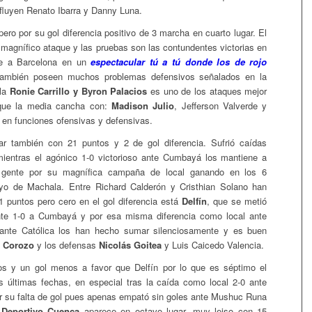
luyen Renato Ibarra y Danny Luna.
ro por su gol diferencia positivo de 3 marcha en cuarto lugar. El
 magnífico ataque y las pruebas son las contundentes victorias en
te a Barcelona en un
espectacular tú a tú donde los de rojo
también poseen muchos problemas defensivos señalados en la
pla
Ronie Carrillo y Byron Palacios
es uno de los ataques mejor
 que la media cancha con:
Madison Julio
, Jefferson Valverde y
en funciones ofensivas y defensivas.
gar también con 21 puntos y 2 de gol diferencia. Sufrió caídas
mientras el agónico 1-0 victorioso ante Cumbayá los mantiene a
su gente por su magnífica campaña de local ganando en los 6
yo de Machala. Entre Richard Calderón y Cristhian Solano han
puntos pero cero en el gol diferencia está
Delfín
, que se metió
nte 1-0 a Cumbayá y por esa misma diferencia como local ante
 ante Católica los han hecho sumar silenciosamente y es buen
 Corozo
y los defensas
Nicolás Goitea
y Luis Caicedo Valencia.
tos y un gol menos a favor que Delfín por lo que es séptimo el
últimas fechas, en especial tras la caída como local 2-0 ante
 su falta de gol pues apenas empató sin goles ante Mushuc Runa
.
Deportivo Cuenca
aparece en octavo lugar, muy lejso con 15