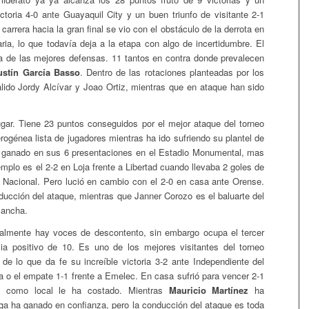
toria 4-0 ante Guayaquil City y un buen triunfo de visitante 2-1
rrera hacia la gran final se vio con el obstáculo de la derrota en
ria, lo que todavía deja a la etapa con algo de incertidumbre. El
a de las mejores defensas. 11 tantos en contra donde prevalecen
stín García Basso
. Dentro de las rotaciones planteadas por los
lido Jordy Alcívar y Joao Ortiz, mientras que en ataque han sido
ar. Tiene 23 puntos conseguidos por el mejor ataque del torneo
erogénea lista de jugadores mientras ha ido sufriendo su plantel de
a ganado en sus 6 presentaciones en el Estadio Monumental, mas
plo es el 2-2 en Loja frente a Libertad cuando llevaba 2 goles de
l Nacional. Pero lució en cambio con el 2-0 en casa ante Orense.
ducción del ataque, mientras que Janner Corozo es el baluarte del
cancha.
lmente hay voces de descontento, sin embargo ocupa el tercer
ia positivo de 10. Es uno de los mejores visitantes del torneo
e lo que da fe su increíble victoria 3-2 ante Independiente del
a o el empate 1-1 frente a Emelec. En casa sufrió para vencer 2-1
al como local le ha costado. Mientras
Mauricio Martínez
ha
iga ha ganado en confianza, pero la conducción del ataque es toda