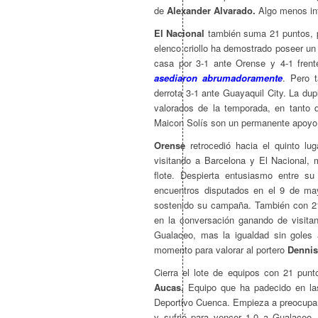
de
Alexander Alvarado.
Algo menos inf
El Nacional
también suma 21 puntos, pe
elenco criollo ha demostrado poseer un
casa por 3-1 ante Orense y 4-1 fren
asediaron abrumadoramente
. Pero 
derrota 3-1 ante Guayaquil City. La du
valorados de la temporada, en tanto
Maicon Solís son un permanente apoyo 
Orense
retrocedió hacia el quinto lu
visitando a Barcelona y El Nacional, 
flote. Despierta entusiasmo entre 
encuentros disputados en el 9 de ma
sostenido su campaña. También con 21 
en la conversación ganando de visita
Gualaceo, mas la igualdad sin goles
momento para valorar al portero
Dennis
Cierra el lote de equipos con 21 pun
Aucas.
Equipo que ha padecido en las 
Deportivo Cuenca. Empieza a preocupar
y sufrió para vencer 1-0 a Gualaceo