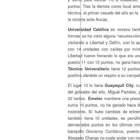
puntos. Tras la derrota como local ante
técnica, el primer cesado del año en la
la victoria ante Aucas.
Universidad Católica
es noveno tambi
formas se ha visto alguna “resurrecció
visitando a Libertad y Delfín, con lo 
con 14 unidades con caídas por mín
Libertad fueron frenando lo que era u
puesto 11 con 13 puntos, no gana hace
Técnico Universitario
tiene 12 puntos
positivo dándole un respiro a su campa
El lugar 13 lo tiene
Guayaquil City
, c
del goleador del año, Migual Parrales,
22 tantos.
Emelec
mantiene una preoc
suma 10 puntos, no ha ganado hace 9 
insistente. Sí hubo cambios de entre
también tiene 10 unidades, es penúlt
demasiados puntos en lso últimos min
banquillo Giovanny Cumbicus, puest
Abogado Chango no suele andar con ro