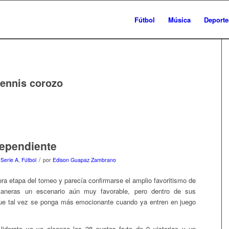
Fútbol
Música
Deporte
ennis corozo
dependiente
/
 Serie A
,
Fútbol
por
Edison Guapaz Zambrano
ra etapa del torneo y parecía confirmarse el amplio favoritismo de
maneras un escenario aún muy favorable, pero dentro de sus
que tal vez se ponga más emocionante cuando ya entren en juego
liderato ya ya alcanza los 28 puntos fruto de 9 victorias y un