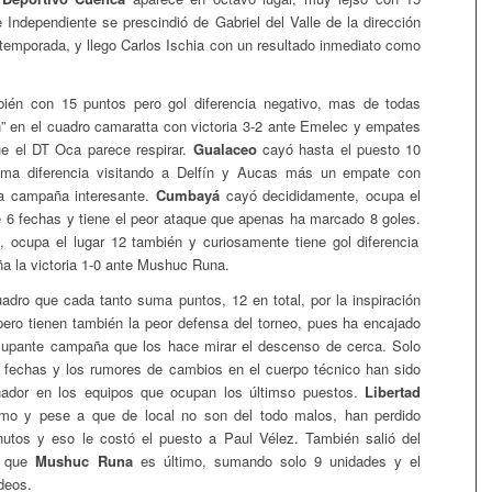
 Independiente se prescindió de Gabriel del Valle de la dirección
 temporada, y llego Carlos Ischia con un resultado inmediato como
én con 15 puntos pero gol diferencia negativo, mas de todas
n” en el cuadro camaratta con victoria 3-2 ante Emelec y empates
que el DT Oca parece respirar.
Gualaceo
cayó hasta el puesto 10
ima diferencia visitando a Delfín y Aucas más un empate con
na campaña interesante.
Cumbayá
cayó decididamente, ocupa el
 6 fechas y tiene el peor ataque que apenas ha marcado 8 goles.
, ocupa el lugar 12 también y curiosamente tiene gol diferencia
ña la victoria 1-0 ante Mushuc Runa.
uadro que cada tanto suma puntos, 12 en total, por la inspiración
 pero tienen también la peor defensa del torneo, pues ha encajado
upante campaña que los hace mirar el descenso de cerca. Solo
fechas y los rumores de cambios en el cuerpo técnico han sido
nador en los equipos que ocupan los últimso puestos.
Libertad
imo y pese a que de local no son del todo malos, han perdido
utos y eso le costó el puesto a Paul Vélez. También salió del
o que
Mushuc Runa
es último, sumando solo 9 unidades y el
deos.