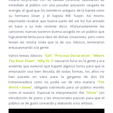
inmediato al público con una peculiar actuación cargada de
energía, al igual que los miembros antiguos de la banda como
su hermano Dean y el bajista Will Turpin. Así mismo,
importante recalcar que buena parte del set list fue armado
en base a su más reciente disco. Afortunadamente las
canciones nuevas tuvieron buena acogida en un público que
lógicamente tenía poca idea de dichas creaciones, pero como
tenían las misma onda que la de sus clásicos, terminaron
entusiasmando a la gente.
Varios temas clásicos:
“Gel”, “Precious Declaration”, “Where
The River Flows”, “Why Pt. 2”
causaron furor en la gente y era
evidente que tuvieron que bajarle algunos tonos para que la
entonación sea bien llevada, de todas formas, los años no
han pasado en vano para la garganta de don Ed.
Estremecedora como no podía ser de otra manera
“The
World I Know”
, obligada sobretodo para un público morelio
como el nuestro. Especial la interpretación the
“Shine”
con
introducción de piano y las emocionales pausas para que el
público se dé gusto coreando y alabando a los artistas.