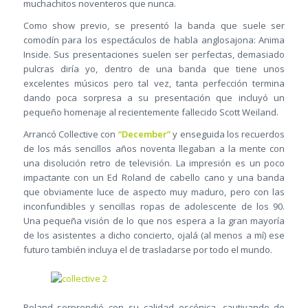
muchachitos noventeros que nunca.
Como show previo, se presentó la banda que suele ser
comodín para los espectáculos de habla anglosajona: Anima
Inside. Sus presentaciones suelen ser perfectas, demasiado
pulcras diría yo, dentro de una banda que tiene unos
excelentes músicos pero tal vez, tanta perfección termina
dando poca sorpresa a su presentación que incluyó un
pequeño homenaje al recientemente fallecido Scott Weiland.
Arrancó Collective con
“December”
y enseguida los recuerdos
de los más sencillos años noventa llegaban a la mente con
una disolución retro de televisión. La impresión es un poco
impactante con un Ed Roland de cabello cano y una banda
que obviamente luce de aspecto muy maduro, pero con las
inconfundibles y sencillas ropas de adolescente de los 90.
Una pequeña visión de lo que nos espera a la gran mayoría
de los asistentes a dicho concierto, ojalá (al menos a mí) ese
futuro también incluya el de trasladarse por todo el mundo.
Roland sorprendió con su calidad escénica, cautivando de