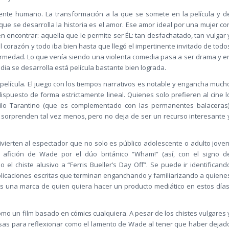
nte humano. La transformación a la que se somete en la película y d
ue se desarrolla la historia es el amor. Ese amor ideal por una mujer co
encontrar: aquella que le permite ser ÉL: tan desfachatado, tan vulgar 
l corazón y todo iba bien hasta que llegó el impertinente invitado de todo
ermedad. Lo que venía siendo una violenta comedia pasa a ser drama y e
ia se desarrolla está película bastante bien lograda.
película. El juego con los tiempos narrativos es notable y engancha much
dispuesto de forma estrictamente lineal. Quienes solo prefieren al cine l
ilo Tarantino (que es complementado con las permanentes balaceras)
 sorprenden tal vez menos, pero no deja de ser un recurso interesante 
ivierten al espectador que no solo es público adolescente o adulto joven
afición de Wade por el dúo británico “Wham!” (así, con el signo d
 el chiste alusivo a “Ferris Bueller’s Day Off”. Se puede ir identificand
ublicaciones escritas que terminan enganchando y familiarizando a quiene
 es una marca de quien quiera hacer un producto mediático en estos días
o un film basado en cómics cualquiera. A pesar de los chistes vulgares 
cosas para reflexionar como el lamento de Wade al tener que haber dejad