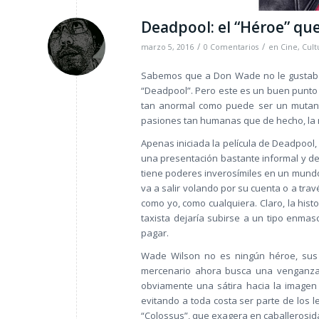
Deadpool: el “Héroe” qu
/
/
marzo 5, 2016
0 Comentarios
en
Cine
,
Cult
Sabemos que a Don Wade no le gustaba 
“Deadpool”. Pero este es un buen punto 
tan anormal como puede ser un mutante
pasiones tan humanas que de hecho, la 
Apenas iniciada la película de Deadpool,
una presentación bastante informal y des
tiene poderes inverosímiles en un mundo
va a salir volando por su cuenta o a travé
como yo, como cualquiera. Claro, la his
taxista dejaría subirse a un tipo enmas
pagar.
Wade Wilson no es ningún héroe, sus 
mercenario ahora busca una venganza 
obviamente una sátira hacia la imagen i
evitando a toda costa ser parte de los 
“Colossus”, que exagera en caballerosida