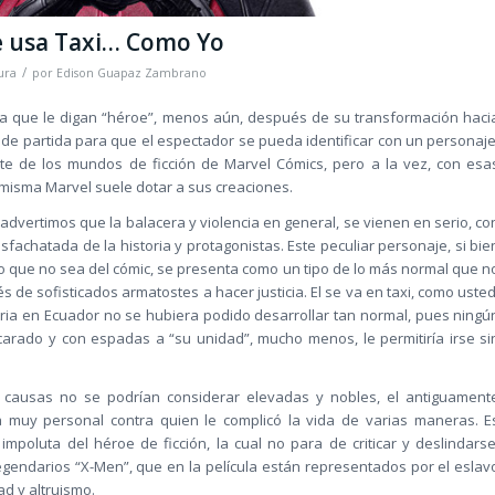
e usa Taxi… Como Yo
/
ura
por
Edison Guapaz Zambrano
que le digan “héroe”, menos aún, después de su transformación haci
de partida para que el espectador se pueda identificar con un personaje
 de los mundos de ficción de Marvel Cómics, pero a la vez, con esa
misma Marvel suele dotar a sus creaciones.
 advertimos que la balacera y violencia en general, se vienen en serio, co
fachatada de la historia y protagonistas. Este peculiar personaje, si bie
 que no sea del cómic, se presenta como un tipo de lo más normal que n
s de sofisticados armatostes a hacer justicia. El se va en taxi, como usted
toria en Ecuador no se hubiera podido desarrollar tan normal, pues ningú
carado y con espadas a “su unidad”, mucho menos, le permitiría irse si
causas no se podrían considerar elevadas y nobles, el antiguament
muy personal contra quien le complicó la vida de varias maneras. E
mpoluta del héroe de ficción, la cual no para de criticar y deslindarse
legendarios “X-Men”, que en la película están representados por el eslav
d y altruismo.