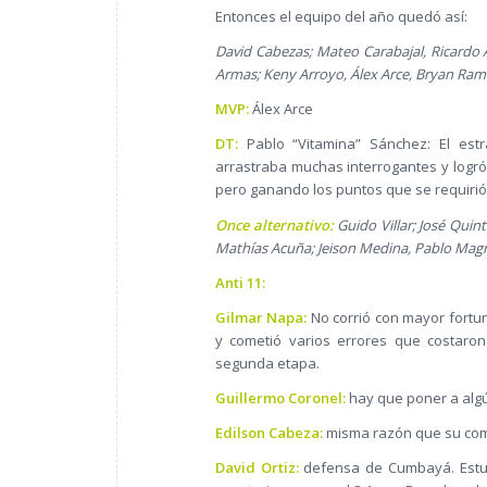
Entonces el equipo del año quedó así:
David Cabezas; Mateo Carabajal, Ricardo 
Armas; Keny Arroyo, Álex Arce, Bryan Ram
MVP:
Álex Arce
DT:
Pablo “Vitamina” Sánchez: El estr
arrastraba muchas interrogantes y logró
pero ganando los puntos que se requirió
Once alternativo:
Guido Villar; José Quin
Mathías Acuña; Jeison Medina, Pablo Magn
Anti 11:
Gilmar Napa:
No corrió con mayor fortu
y cometió varios errores que costaron
segunda etapa.
Guillermo Coronel:
hay que poner a algú
Edilson Cabeza:
misma razón que su co
David Ortiz:
defensa de Cumbayá. Estuvo