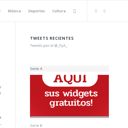
l
Música
Deportes
Cultura
TWEETS RECIENTES
Tweets por el @_FyA_.
Serie A
n
e
a
,
Serie B