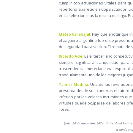
cumplir con actuaciones vitales para qu
repertorio apareció en Copa Ecuador. Li
en la selección mas la misma no llegó. Pr
Mateo Carabajal:
Hay que anotar que Ind
el zaguero argentino fue el de presenci
de seguridad para su club. El remate de 
Ricardo Adé:
Es el tercer año consecutiv
siempre significará tranquilidad para 
trascendencia merecían una especial 
tranquilamente uno de los mejores jugad
Yaimar Medina:
Una de las revelacione
presenta desde sus canteras el futuro d
inferido por las veloces incursiones que
virtudes puede ocuparse de labores ofen
libres.
Quito 24 de Noviembre 2024. Universidad Católica
segunda eta