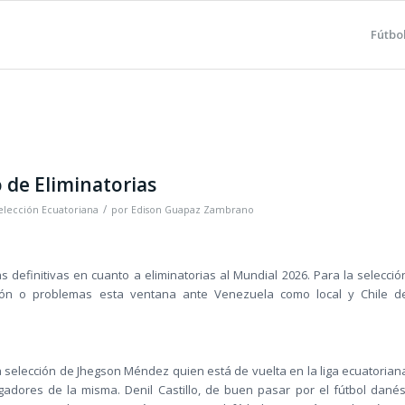
Fútbo
 de Eliminatorias
/
elección Ecuatoriana
por
Edison Guapaz Zambrano
s definitivas en cuanto a eliminatorias al Mundial 2026. Para la selecció
ción o problemas esta ventana ante Venezuela como local y Chile d
a selección de Jhegson Méndez quien está de vuelta en la liga ecuatorian
adores de la misma. Denil Castillo, de buen pasar por el fútbol danés