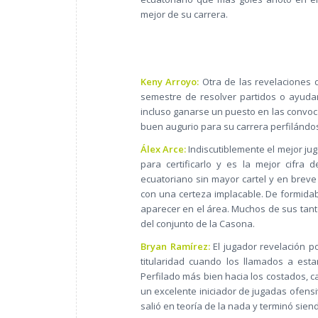
mejor de su carrera.
Keny Arroyo:
Otra de las revelaciones 
semestre de resolver partidos o ayuda
incluso ganarse un puesto en las convoca
buen augurio para su carrera perfilándo
Álex Arce:
Indiscutiblemente el mejor ju
para certificarlo y es la mejor cifra
ecuatoriano sin mayor cartel y en breve 
con una certeza implacable. De formidab
aparecer en el área. Muchos de sus tanto
del conjunto de la Casona.
Bryan Ramírez:
El jugador revelación p
titularidad cuando los llamados a est
Perfilado más bien hacia los costados, 
un excelente iniciador de jugadas ofens
salió en teoría de la nada y terminó sien