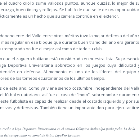
e el cuadro criollo sume valiosos puntos, aunque quizás, lo mejor de s
derazgo, buen timing y reflejos. Se habló de que se le de una oportunida
ácticamente es un hecho que su carrera continúe en el exterior.
ependiente del Valle entre otros méritos tuvo la mejor defensa del año 
a más regular en ese bloque que durante buen tramo del año era garantí
su temporada no fue el mejor así como de todo su club.
o que el zaguero haitiano está considerado en nuestra lista. Su presenci
Liga Deportiva Universitaria sobretodo en los juegos cuya dificultad 
atención en defensa. Al momento es uno de los líderes del equipo 
ores de los torneos ecuatorianos de los últimos tiempo.
s de este año. Como ya viene siendo costumbre, Independiente del Vall
el fútbol ecuatoriano, así fue el caso de “moto”, sobrenombre clarament
 este futbolista es capaz de realizar desde el costado izquierdo y por su
sivas y defensivas. También tiene un importante don para ejecutar tiro
 recibe a Liga Deportiva Universitaria en el estadio Olímpico Atahualpa porla fecha 14 de la
pa del campeonato nacional de fútbol LigaPro Ecuabet.