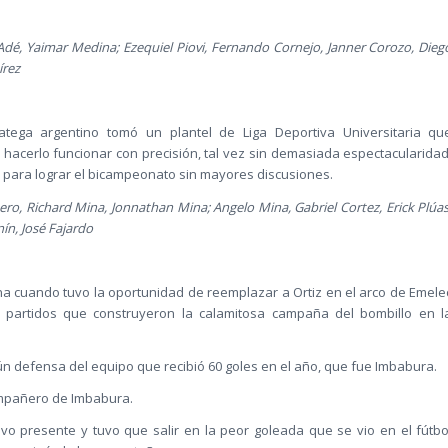
Adé, Yaimar Medina; Ezequiel Piovi, Fernando Cornejo, Janner Corozo, Dieg
írez
atega argentino tomó un plantel de Liga Deportiva Universitaria qu
 hacerlo funcionar con precisión, tal vez sin demasiada espectacularidad
 para lograr el bicampeonato sin mayores discusiones.
tero, Richard Mina, Jonnathan Mina; Angelo Mina, Gabriel Cortez, Erick Plúas
ín, José Fajardo
na cuando tuvo la oportunidad de reemplazar a Ortiz en el arco de Emele
 partidos que construyeron la calamitosa campaña del bombillo en l
n defensa del equipo que recibió 60 goles en el año, que fue Imbabura.
mpañero de Imbabura.
 presente y tuvo que salir en la peor goleada que se vio en el fútbo