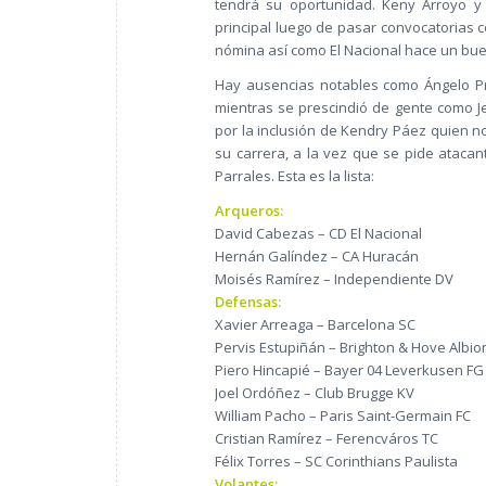
tendrá su oportunidad. Keny Arroyo y
principal luego de pasar convocatorias 
nómina así como El Nacional hace un bue
Hay ausencias notables como Ángelo P
mientras se prescindió de gente como J
por la inclusión de Kendry Páez quien 
su carrera, a la vez que se pide ataca
Parrales. Esta es la lista:
Arqueros:
David Cabezas – CD El Nacional
Hernán Galíndez – CA Huracán
Moisés Ramírez – Independiente DV
Defensas:
Xavier Arreaga – Barcelona SC
Pervis Estupiñán – Brighton & Hove Albio
Piero Hincapié – Bayer 04 Leverkusen FG
Joel Ordóñez – Club Brugge KV
William Pacho – Paris Saint-Germain FC
Cristian Ramírez – Ferencváros TC
Félix Torres – SC Corinthians Paulista
Volantes: