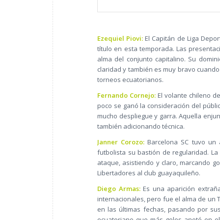
Ezequiel Piovi:
El Capitán de Liga Deport
título en esta temporada. Las presenta
alma del conjunto capitalino. Su domin
claridad y también es muy bravo cuando e
torneos ecuatorianos.
Fernando Cornejo:
El volante chileno d
poco se ganó la consideración del públ
mucho despliegue y garra. Aquella enjun
también adicionando técnica.
Janner Corozo:
Barcelona SC tuvo un a
futbolista su bastión de regularidad. L
ataque, asistiendo y claro, marcando go
Libertadores al club guayaquileño.
Diego Armas:
Es una aparición extraña
internacionales, pero fue el alma de un
en las últimas fechas, pasando por sus 
ecuatoriano que más goles anotó en el