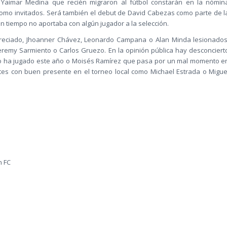
 Yaimar Medina que recién migraron al fútbol constarán en la nómin
como invitados. Será también el debut de David Cabezas como parte de l
n tiempo no aportaba con algún jugador a la selección.
reciado, Jhoanner Chávez, Leonardo Campana o Alan Minda lesionados
eremy Sarmiento o Carlos Gruezo. En la opinión pública hay desconciert
no ha jugado este año o Moisés Ramírez que pasa por un mal momento e
ntes con buen presente en el torneo local como Michael Estrada o Migue
n FC