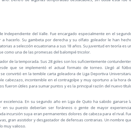
de Independiente del Valle. Fue encargado especialmente en el segund
r a hacerlo. Su gambeta por derecha y su olfato goleador le han hech
torias a selección ecuatoriana a sus 18 años. Su juventud en teoría es u
se como una de las promesas del balompié tricolor.
gador de la temporada. Sus 28 goles son los suficientemente contundente
 desde que se implementó el actual formato de torneo. Llegó al fútbo
se convirtió en la temible carta goleadora de Liga Deportiva Universitari
le cabezazo, incontenible en el contragolpe y muy oportuno a la hora d
s fueron útiles para sumar puntos y es la principal razón del nuevo títul
or excelencia. En su segundo año en Liga de Quito ha sabido ganarse l
ar en su puesto deberían ser foráneos o gente de mayor experiencia
cada incursión suya eran permanentes dolores de cabeza para el rival. Fu
ivas, gran asistidor y desgastador de defensas contrarias. Un nombre qu
do muy valioso.