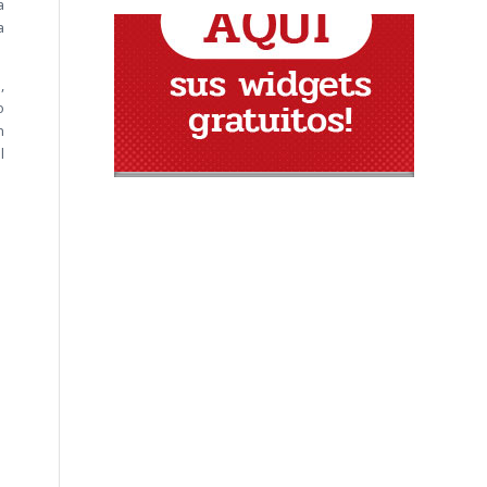
a
a
,
o
n
l