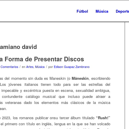
Fútbol
Música
Deport
amiano david
a Forma de Presentar Discos
/
/
 Comentarios
en
Artes
,
Música
por
Edison Guapaz Zambrano
as del momento sin duda es Maneskin (o
Måneskin
, escribiendo
 Los jóvenes italianos tienen todo para ser las estrellas del
impecable y excéntrica puesta en escena, sexualidad ambigua,
, contundente catálogo musical que incluso puede atraer a
ás veteranas dado los elementos más clásicos de la música
ean.
e 2023, los romanos publicar onsu tercer álbum titulado
“Rush!”
l primero con título en inglés, lengua en la que se han volcado