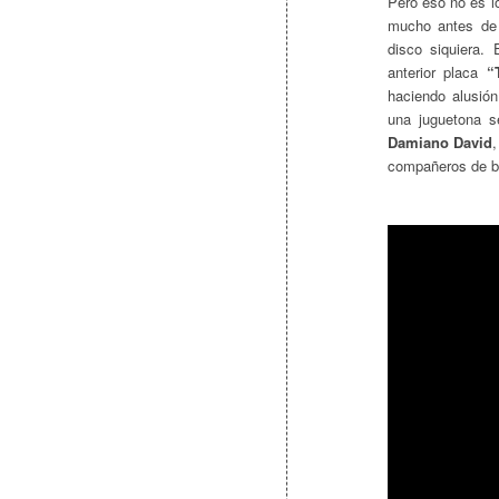
Pero eso no es l
mucho antes de 
disco siquiera
anterior placa
“
haciendo alusión
una juguetona se
Damiano David
compañeros de ba