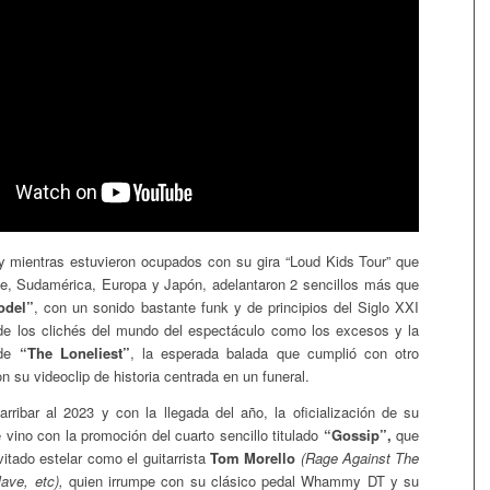
y mientras estuvieron ocupados con su gira “Loud Kids Tour” que
rte, Sudamérica, Europa y Japón, adelantaron 2 sencillos más que
odel”
, con un sonido bastante funk y de principios del Siglo XXI
de los clichés del mundo del espectáculo como los excesos y la
 de
“The Loneliest”
, la esperada balada que cumplió con otro
on su videoclip de historia centrada en un funeral.
rribar al 2023 y con la llegada del año, la oficialización de su
 vino con la promoción del cuarto sencillo titulado
“Gossip”,
que
itado estelar como el guitarrista
Tom Morello
(Rage Against The
ave, etc),
quien irrumpe con su clásico pedal Whammy DT y su