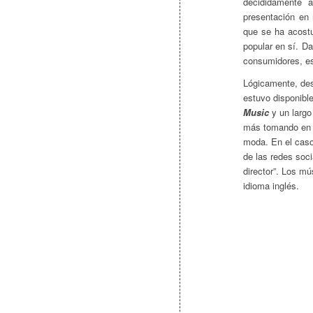
decididamente 
presentación en
que se ha acost
popular en sí. Da
consumidores, es
Lógicamente, des
estuvo disponibl
Music
y un larg
más tomando en c
moda. En el caso 
de las redes soc
director”. Los mú
idioma inglés.