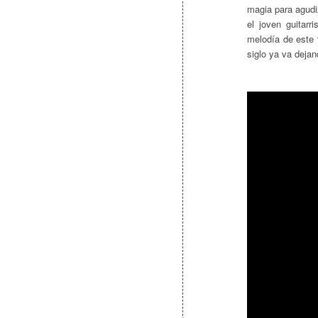
magia para agudi
el joven guitarr
melodía de este 
siglo ya va deja