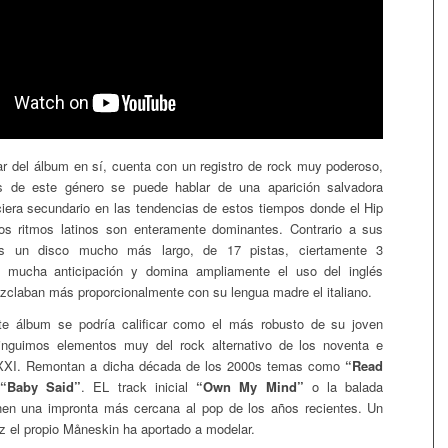
r del álbum en sí, cuenta con un registro de rock muy poderoso,
es de este género se puede hablar de una aparición salvadora
iera secundario en las tendencias de estos tiempos donde el Hip
s ritmos latinos son enteramente dominantes. Contrario a sus
es un disco mucho más largo, de 17 pistas, ciertamente 3
 mucha anticipación y domina ampliamente el uso del inglés
claban más proporcionalmente con su lengua madre el italiano.
te álbum se podría calificar como el más robusto de su joven
stinguimos elementos muy del rock alternativo de los noventa e
o XXI. Remontan a dicha década de los 2000s temas como
“Read
“Baby Said”
. EL track inicial
“Own My Mind”
o la balada
nen una impronta más cercana al pop de los años recientes. Un
ez el propio Måneskin ha aportado a modelar.