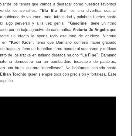
lar de los temas que vamos a destacar como nuestros favoritos
yendo los sencillos.
“Bla Bla Bla”
es una divertida oda al
 subiendo de volumen, tono, intensidad y palabras fuertes hasta
max algo perverso y a la vez genial.
“Gasoline”
tiene un ritmo
ado por un bajo agresivo de carismática
Victoria De Angelis
que
mente un efecto le aporta todo ese tono de crudeza. Victoria
ce en
“Kool Kids”
, tema que Damiano confesó haber grabado
de tragos y tiene un frenético ritmo acorde al sarcasmo y críticas
entro de los tracks en italiano destaca mucho
“La Fine”.
Damiano
aterna demuestra ser un bombardero incasable de palabras,
ca una brutal guitarra “morellesca”. No habíamos hablado hasta
a
Ethan Torchio
quien siempre toca con precisión y fortaleza. Este
cepción.