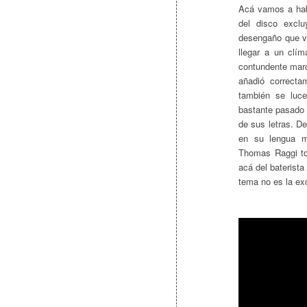
Acá vamos a hab
del disco exclu
desengaño que va
llegar a un clí
contundente marc
añadió correcta
también se lu
bastante pasado 
de sus letras. D
en su lengua m
Thomas Raggi to
acá del baterist
tema no es la ex