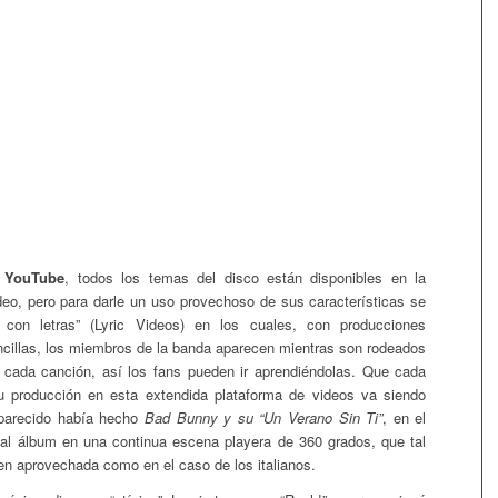
e
YouTube
, todos los temas del disco están disponibles en la
deo, pero para darle un uso provechoso de sus características se
s con letras” (Lyric Videos) en los cuales, con producciones
ncillas, los miembros de la banda aparecen mientras son rodeados
e cada canción, así los fans pueden ir aprendiéndolas. Que cada
u producción en esta extendida plataforma de videos va siendo
 parecido había hecho
Bad Bunny y su “Un Verano Sin Ti”
, en el
al álbum en una continua escena playera de 360 grados, que tal
ien aprovechada como en el caso de los italianos.