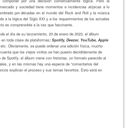
a componer por una decisión comercialmente lógica. Pero la
 mercado y sociedad tiene momentos e incidencias atípicas a lo
umbrado por décadas en el mundo del Rock and Roll y la música
do a la lógica del Siglo XXI y a los requerimientos de los actuales
to es comprensible a la vez que fascinante.
de el día de su lanzamiento, 20 de enero de 2023, el álbum
e en toda clase de plataformas
: Spotify, Deezer, YouTube, Apple
o etc. Obviamente, se puede ordenar una edición física, mucho
uenta que los viejos vinilos se han puesto decididamente de
de Spotify, el álbum viene con historias, un formato parecido al
iales, y en las mismas hay una especie de “comentarios del
sicos explican el proceso y sus temas favoritos. Esto está en