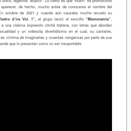
o único, digamos “atípico”. Lo cierto es que “Rush!” se promocionó
aparecer, de hecho, mucho antes de conocerse el nombre del
. En octubre de 2021 y cuando aún causaba mucho revuelo su
Teatro d’ira Vol. I”,
el grupo lanzó el sencillo
“Mammamia”
,
 a una clásica expresión cliché italiana, con letras que abordan
xualidad y un videoclip divertidísimo en el cual, su cantante,
, es víctima de imaginarias y cruentas venganzas por parte de sus
nda que lo presentan como un ser insoportable.