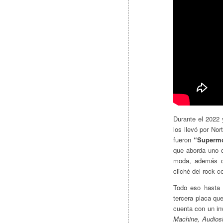
Durante el 2022 
los llevó por No
fueron
“Superm
que aborda uno 
moda, además
cliché del rock c
Todo eso hasta a
tercera placa que
cuenta con un inv
Machine, Audiosl