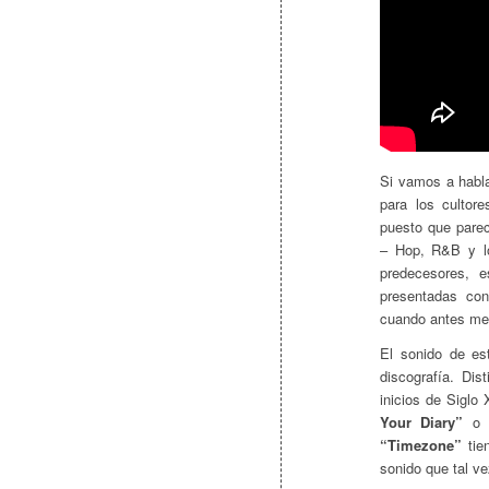
Si vamos a habla
para los cultor
puesto que parec
– Hop, R&B y lo
predecesores, 
presentadas con
cuando antes mez
El sonido de es
discografía. Di
inicios de Sigl
Your Diary”
o
“Timezone”
tie
sonido que tal v