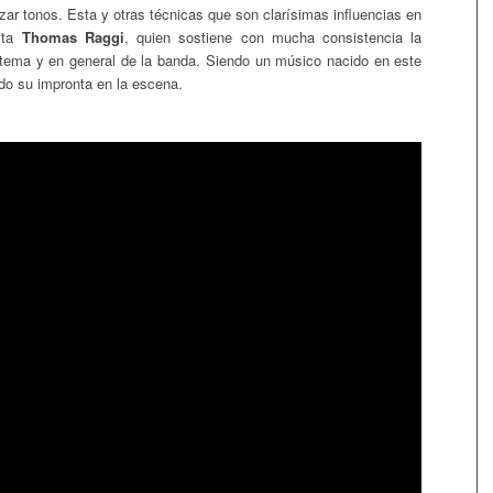
zar tonos. Esta y otras técnicas que son clarísimas influencias en
ista
Thomas Raggi
, quien sostiene con mucha consistencia la
tema y en general de la banda. Siendo un músico nacido en este
ndo su impronta en la escena.