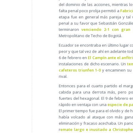
del dominio de las acciones, mientras l
falta penal poco prolija permitió a
Fabric
etapa fue en general más pareja y tal v
penal a su favor que Sebastián Gonzále
terminaron
venciendo 2-1 con gran 
Metropolitano de Techo de Bogotá.
Ecuador se encontraba en último lugar co
peor y que tal vez de ahí en adelante to
6 de febrero en
El Campín ante el anfit
instalaciones de dicho escenario. Un
tem
cafeteros triunfen 1-0
y encaminen su c
rival.
Entonces para el cuarto partido el marg
cabida para una derrota más, pero por
fuertes del hexagonal. El 9 de febrero e
rápido en ventaja con una
especie de p
El primer tiempo fue para el olvido y d
había volcado al ataque con más ganas
eliminación y fracaso acechaba. Un pan
r
emate largo e inusitado a Christoph