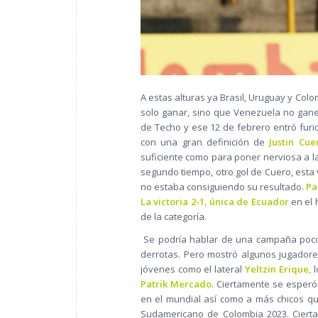
A estas alturas ya Brasil, Uruguay y Co
solo ganar, sino que Venezuela no gane
de Techo y ese 12 de febrero entró fur
con una gran definición de
Justin Cue
suficiente como para poner nerviosa a l
segundo tiempo, otro gol de Cuero, esta
no estaba consiguiendo su resultado.
Pa
La victoria 2-1, única de Ecuador
en el 
de la categoría.
Se podría hablar de una campaña poco p
derrotas. Pero mostró algunos jugadore
jóvenes como el lateral
Yeltzin Erique,
l
Patrik Mercado
. Ciertamente se esperó
en el mundial así como a más chicos qu
Sudamericano de Colombia 2023. Ciert