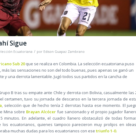
ahí Sigue
/
elección Ecuatoriana
por
Edison Guapaz Zambrano
icano Sub 20
que se realiza en Colombia. La selección ecuatoriana puso
men, más las sensaciones no son del todo buenas, pues apenas se ganó un
 y una derrota lamentable. Jugó todos sus partidos en la cancha de
rupo B tras su empate ante Chile y derrota con Bolivia, casualmente las 
l certamen, tuvo su jornada de descanso en la tercera jornada de est
a
, selección que de hecho tenía 2 derrotas hasta ese momento. El jueg
 de Mina sobre
Brayan Alcócer
fue sancionado y el propio jugador llaner
5 minutos. En adelante, el cuadro llanero obstaculizó de todas forma
e los ecuatorianos, quienes tampoco parecieron muy prolijos en ideas
mbraba muchas dudas para los ecuatorianos con ese
triunfo 1-0.