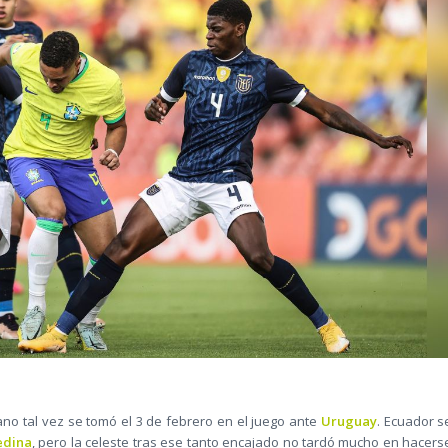
o tal vez se tomó el 3 de febrero en el juego ante
Uruguay
. Ecuador s
edina
, pero la celeste tras ese tanto encajado no tardó mucho en hacers