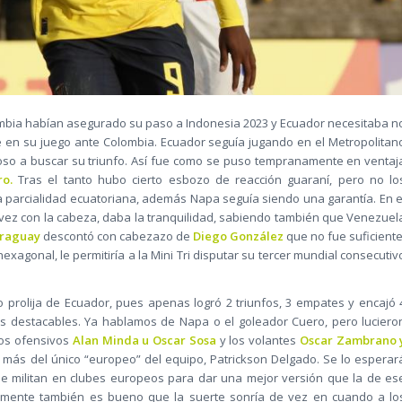
lombia habían asegurado su paso a Indonesia 2023 y Ecuador necesitaba n
 en su juego ante Colombia. Ecuador seguía jugando en el Metropolitan
ioso a buscar su triunfo. Así fue como se puso tempranamente en ventaj
ro.
Tras el tanto hubo cierto esbozo de reacción guaraní, pero no lo
a parcialidad ecuatoriana, además Napa seguía siendo una garantía. En e
 vez con la cabeza, daba la tranquilidad, sabiendo también que Venezuel
raguay
descontó con cabezazo de
Diego González
que no fue suficiente
hexagonal, le permitiría a la Mini Tri disputar su tercer mundial consecutiv
rolija de Ecuador, pues apenas logró 2 triunfos, 3 empates y encajó 
s destacables. Ya hablamos de Napa o el goleador Cuero, pero luciero
os ofensivos
Alan Minda u Oscar Sosa
y los volantes
Oscar Zambrano 
 más del único “europeo” del equipo, Patrickson Delgado. Se lo esperar
e militan en clubes europeos para dar una mejor versión que la de es
amente también es bueno que la suerte sonría de vez en cuando a lo