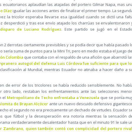
os ecuatorianos aplaudían las atajadas del portero Gilmar Napa, mas un
io Díaz
igualar las acciones antes de finalizar el primer tiempo. La segund
ez la tricolor esperaba llevarse esa igualdad cuando se dictó una falt
z desperdició y tras ese envío atajado los charrúas se envalentonaron 
disparo de
Luciano Rodríguez
. Este partido se jugó en el Estadi
n 2 derrotas ciertamente previsibles y se podía decir que había pasado l
do sería suma de puntos para la Mini Tri, pero en medio estaba el juego de
rión Colombia
que contaba con el respaldo de una afición que abarrotó la
pranero autogol del defensa Luis Córdova fue suficiente para que lo
lasificación al Mundial, mientras Ecuador no atinaba a hacer daño a s
en de error de los tricolores se había reducido sensiblemente. No habí
 otro lado, restaban los enfrentamientos ante las selecciones meno
n el
Metropolitano de Techo enfrentaba a Venezuela
que se ponía mu
alomita de Brayan Alcócer
ante un nuevo descuido defensivo gigantesco
e hecho el segundo no era precisamente un dechado de virtudes. Ecuador s
 que fútbol y la desesperación era notoria mientras la sensación d
orama verdaderamente desalentador hasta que en el minuto 91 le sale u
er Zambrano, quien también contó con complicidad del portero rival