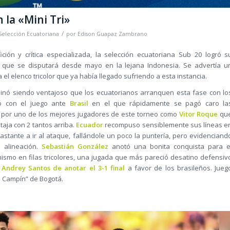
n la «Mini Tri»
/
Selección Ecuatoriana
por
Edison Guapaz Zambrano
ión y crítica especializada, la selección ecuatoriana Sub 20 logró s
ía que se disputará desde mayo en la lejana Indonesia. Se advertía u
 el elenco tricolor que ya había llegado sufriendo a esta instancia.
rminó siendo ventajoso que los ecuatorianos arranquen esta fase con lo
zó con el juego ante
Brasil
en el que rápidamente se pagó caro la
 por uno de los mejores jugadores de este torneo como
Vitor Roque
qu
aja con 2 tantos arriba.
Ecuador
recompuso sensiblemente sus líneas e
stante a ir al ataque, fallándole un poco la puntería, pero evidenciand
 alineación.
Sebastián González
anotó una bonita conquista para e
ismo en filas tricolores, una jugada que más pareció desatino defensiv
a
Andrey Santos de anotar el 3-1 final
a favor de los brasileños. Jueg
El Campín” de Bogotá.