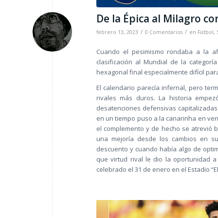
De la Épica al Milagro co
/
/
febrero 13, 2023
0 Comentarios
en
Fútbol
,
Cuando el pesimismo rondaba a la afic
clasificación al Mundial de la categor
hexagonal final especialmente difícil para
El calendario parecía infernal, pero te
rivales más duros. La historia empe
desatenciones defensivas capitalizadas
en un tiempo puso a la canarinha en vent
el complemento y de hecho se atrevió ba
una mejoría desde los cambios en su
descuento y cuando había algo de optim
que virtud rival le dio la oportunidad 
celebrado el 31 de enero en el Estadio “