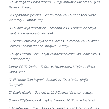
CD Santiago de Píllaro (Píllaro – Tungurahua) vs Mineros SC (Las
Naves – Bolívar)
CA Espartanos (Salinas – Santa Elena) vs CD Leones del Norte
(Atuntaqui – Imbabura)
LDU Portoviejo (Portoviejo – Manabí) vs CD Primero de Mayo
(Yantzaza – Zamora Chinchipe)
CP Sacha Petrolero (Joya de los Sachas – Orellana) vs CD Baldor
Bermeo Cabrera (Ponce Enríquez – Azuay)
CD Loja Federal (Loja – Loja) vs Independiente San Pedro (Alausí
– Chimborazo)
Santos FC (El Guabo – El Oro) vs Huancavilca SC (Santa Elena –
Santa Elena)
CA El Conde (San Miguel – Bolívar) vs CD La Unión (Pujilí –
Cotopaxi)
CA Daule (Daule – Guayas) vs LDU Cuenca (Cuenca – Azuay)
Cuenca FC (Cuenca – Azuay) vs Danubio SC (Puyo – Pastaza)
CD Caribe Junior (Lago Agrio – Sucumbíos) vs CA Zamora (Loja –