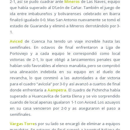
2-1, así se pudo cuadrar ante
Mineros
de Las Naves, equipo
que había superado al D’León de Cañar. También el juego de
ida entre imbabureños y bolivarenses celebrado en Ibarra
finalizó igualado 0-0. Mas San Antonio nuevamente se tomó el
estadio de Guaranda y eliminó a Mineros derrotándolo por 3-
1.
Aviced
de Cuenca ha tenido un viaje increíble hasta las
semifinales. En octavos de final enfrentaron a Liga de
Portoviejo y a cada equipo le correspondió como local
victorias de 2-1, lo que obligó a lanzamientos penales que
habían sido favorables al elenco manabita, pero se comprobó
una alineación indebida en su equipo en el duelo de
revancha, lo que conminó a las autoridades a dar victoria
para el cuadro “avícola” por 3-0 y así avanzó a cuartos de final
donde enfrentaría a
Aampetra.
El cuadro de Pichincha había
superado a Huancavilca de Santa Elena y se vio sorprendido
cuando de local apenas igualaron 1-1 con Aviced. Los azuayos
en su casa vencieron por 2-0 y as aseguraron el paso a
semifinales.
Vargas Torre
s por su lado se encargó de eliminar a equipos
manabitas. En octavos de final superó a Juventud Italiana de