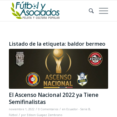
Listado de la etiqueta:
baldor bermeo
El Ascenso Nacional 2022 ya Tiene
Semifinalistas
/
/
noviembre 1, 2022
0 Comentarios
en
Ecuador - Serie B
,
/
Fútbol
por
Edison Guapaz Zambrano