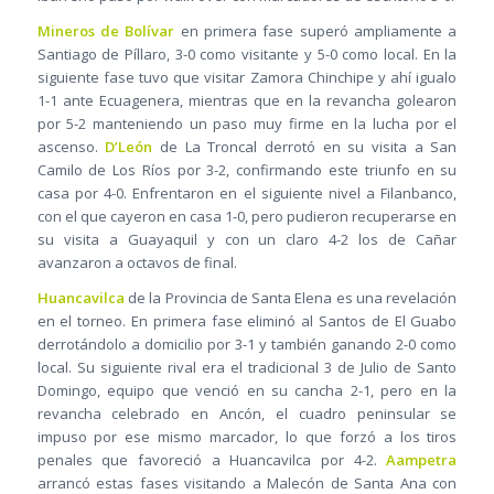
Mineros de Bolívar
en primera fase superó ampliamente a
Santiago de Píllaro, 3-0 como visitante y 5-0 como local. En la
siguiente fase tuvo que visitar Zamora Chinchipe y ahí igualo
1-1 ante Ecuagenera, mientras que en la revancha golearon
por 5-2 manteniendo un paso muy firme en la lucha por el
ascenso.
D’León
de La Troncal derrotó en su visita a San
Camilo de Los Ríos por 3-2, confirmando este triunfo en su
casa por 4-0. Enfrentaron en el siguiente nivel a Filanbanco,
con el que cayeron en casa 1-0, pero pudieron recuperarse en
su visita a Guayaquil y con un claro 4-2 los de Cañar
avanzaron a octavos de final.
Huancavilca
de la Provincia de Santa Elena es una revelación
en el torneo. En primera fase eliminó al Santos de El Guabo
derrotándolo a domicilio por 3-1 y también ganando 2-0 como
local. Su siguiente rival era el tradicional 3 de Julio de Santo
Domingo, equipo que venció en su cancha 2-1, pero en la
revancha celebrado en Ancón, el cuadro peninsular se
impuso por ese mismo marcador, lo que forzó a los tiros
penales que favoreció a Huancavilca por 4-2.
Aampetra
arrancó estas fases visitando a Malecón de Santa Ana con