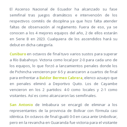
El Ascenso Nacional de Ecuador ha alcanzado su fase
semifinal tras juegos dramáticos e intervención de los
respectivos comités de disciplina ya que hizo falta atender
faltas de observación al reglamento. Fuera de eso, ya se
conocen a los 4 mejores equipos del año, 2 de ellos estarán
en Serie B en 2023. Cualquiera de los ascendidos hará su
debut en dicha categoría.
Cuniburo
en octavos de final tuvo varios sustos para superar
a Río Babahoyo. Victoria como local por 2-0 para cada uno de
los equipos, lo que forzó a lanzamientos penales donde los
de Pichincha vencieron por 6-5 y avanzaron a cuartos de final
para enfrentar a
Baldor Bermeo Cabrera
, elenco azuayo que
en penales eliminó a Deportivo Quito. Los de Cayambe
vencieron en los 2 partidos: 4-0 como locales y 2-1 como
visitantes. Así es como alcanzaron las semifinales.
San Antonio
de Imbabura se encargó de eliminar a los
representantes de la provincia de Bolívar con fórmula casi
idéntica. En octavos de final igualó 0-0 en casa ante Unibolívar,
pero en la revancha en Guaranda fue victoria para el visitante