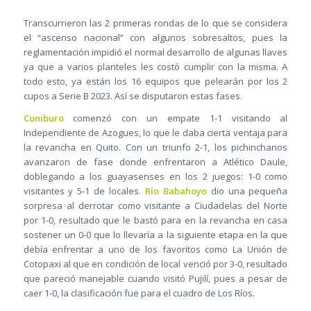
Transcurrieron las 2 primeras rondas de lo que se considera
el “ascenso nacional” con algunos sobresaltos, pues la
reglamentación impidió el normal desarrollo de algunas llaves
ya que a varios planteles les costó cumplir con la misma. A
todo esto, ya están los 16 equipos que pelearán por los 2
cupos a Serie B 2023. Así se disputaron estas fases.
Cuniburo
comenzó con un empate 1-1 visitando al
Independiente de Azogues, lo que le daba cierta ventaja para
la revancha en Quito. Con un triunfo 2-1, los pichinchanos
avanzaron de fase donde enfrentaron a Atlético Daule,
doblegando a los guayasenses en los 2 juegos: 1-0 como
visitantes y 5-1 de locales.
Río Babahoyo
dio una pequeña
sorpresa al derrotar como visitante a Ciudadelas del Norte
por 1-0, resultado que le bastó para en la revancha en casa
sostener un 0-0 que lo llevaría a la siguiente etapa en la que
debía enfrentar a uno de los favoritos como La Unión de
Cotopaxi al que en condición de local venció por 3-0, resultado
que pareció manejable cuando visitó Pujilí, pues a pesar de
caer 1-0, la clasificación fue para el cuadro de Los Ríos.