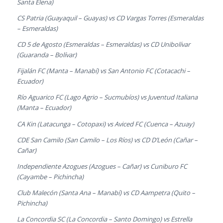
Santa Elena)
CS Patria (Guayaquil – Guayas) vs CD Vargas Torres (Esmeraldas
– Esmeraldas)
CD 5 de Agosto (Esmeraldas – Esmeraldas) vs CD Unibolívar
(Guaranda – Bolívar)
Fijalán FC (Manta – Manabí) vs San Antonio FC (Cotacachi –
Ecuador)
Río Aguarico FC (Lago Agrio – Sucmubíos) vs Juventud Italiana
(Manta – Ecuador)
CA Kin (Latacunga – Cotopaxi) vs Aviced FC (Cuenca – Azuay)
CDE San Camilo (San Camilo – Los Ríos) vs CD D’León (Cañar –
Cañar)
Independiente Azogues (Azogues – Cañar) vs Cuniburo FC
(Cayambe – Pichincha)
Club Malecón (Santa Ana – Manabí) vs CD Aampetra (Quito –
Pichincha)
La Concordia SC (La Concordia – Santo Domingo) vs Estrella