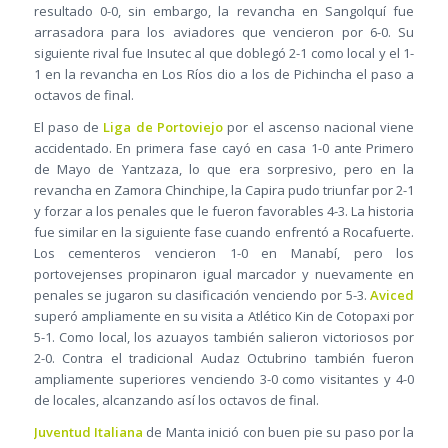
resultado 0-0, sin embargo, la revancha en Sangolquí fue
arrasadora para los aviadores que vencieron por 6-0. Su
siguiente rival fue Insutec al que doblegó 2-1 como local y el 1-
1 en la revancha en Los Ríos dio a los de Pichincha el paso a
octavos de final.
El paso de
Liga de Portoviejo
por el ascenso nacional viene
accidentado. En primera fase cayó en casa 1-0 ante Primero
de Mayo de Yantzaza, lo que era sorpresivo, pero en la
revancha en Zamora Chinchipe, la Capira pudo triunfar por 2-1
y forzar a los penales que le fueron favorables 4-3. La historia
fue similar en la siguiente fase cuando enfrentó a Rocafuerte.
Los cementeros vencieron 1-0 en Manabí, pero los
portovejenses propinaron igual marcador y nuevamente en
penales se jugaron su clasificación venciendo por 5-3.
Aviced
superó ampliamente en su visita a Atlético Kin de Cotopaxi por
5-1. Como local, los azuayos también salieron victoriosos por
2-0. Contra el tradicional Audaz Octubrino también fueron
ampliamente superiores venciendo 3-0 como visitantes y 4-0
de locales, alcanzando así los octavos de final.
Juventud Italiana
de Manta inició con buen pie su paso por la