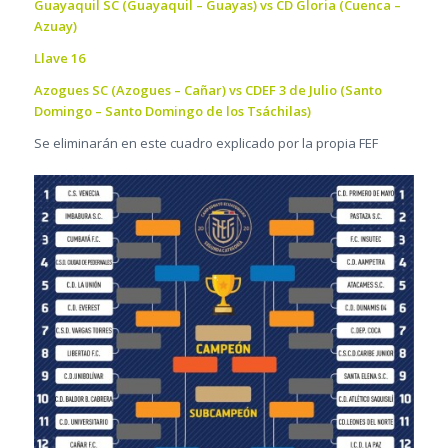
Guayaquil SC (Guayaquil – Guayas) vs CD Gloria (Cuenca –
Azuay)
Llave 16
Azogues SC (Azogues – Cañar) vs CDEF 3 de Julio (Santo
Domingo – Santo Domingo de los Tsáchilas)
Se eliminarán en este cuadro explicado por la propia FEF