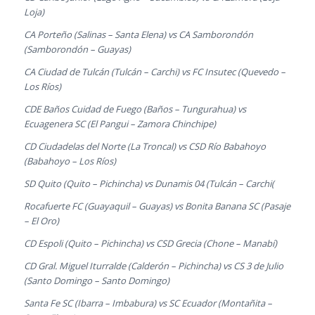
Loja)
CA Porteño (Salinas – Santa Elena) vs CA Samborondón
(Samborondón – Guayas)
CA Ciudad de Tulcán (Tulcán – Carchi) vs FC Insutec (Quevedo –
Los Ríos)
CDE Baños Cuidad de Fuego (Baños – Tungurahua) vs
Ecuagenera SC (El Pangui – Zamora Chinchipe)
CD Ciudadelas del Norte (La Troncal) vs CSD Río Babahoyo
(Babahoyo – Los Ríos)
SD Quito (Quito – Pichincha) vs Dunamis 04 (Tulcán – Carchi(
Rocafuerte FC (Guayaquil – Guayas) vs Bonita Banana SC (Pasaje
– El Oro)
CD Espoli (Quito – Pichincha) vs CSD Grecia (Chone – Manabí)
CD Gral. Miguel Iturralde (Calderón – Pichincha) vs CS 3 de Julio
(Santo Domingo – Santo Domingo)
Santa Fe SC (Ibarra – Imbabura) vs SC Ecuador (Montañita –