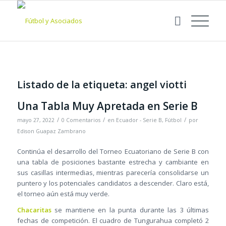
Listado de la etiqueta:
angel viotti
Una Tabla Muy Apretada en Serie B
/
/
/
mayo 27, 2022
0 Comentarios
en
Ecuador - Serie B
,
Fútbol
por
Edison Guapaz Zambrano
Continúa el desarrollo del Torneo Ecuatoriano de Serie B con
una tabla de posiciones bastante estrecha y cambiante en
sus casillas intermedias, mientras parecería consolidarse un
puntero y los potenciales candidatos a descender. Claro está,
el torneo aún está muy verde.
Chacaritas
se mantiene en la punta durante las 3 últimas
fechas de competición. El cuadro de Tungurahua completó 2