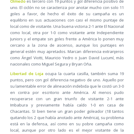
Olmedo
es tercero con 19 puntos y gol diferencia positivo de
uno. El ciclón no se caracteriza por anotar mucho con solo 11
goles a favor, de hecho el éxito de su campaña es un
equilibrio en sus actuaciones con casi el mismo puntaje de
local como de visitante. Una buena victoria 2-1 ante El Nacional
como local, otra por 1-0 como visitante ante Independiente
Juniors y el empate sin goles frente a América lo ponen muy
cercano a la zona de ascenso, aunque los puntajes en
general estén muy apretados. Marcan diferencia extranjeros
como Ángel Viotti, Mauricio Yedro o Juan David Lucumí, más
nacionales como Miguel Segura y Bryan Oña.
Libertad de Loja
ocupa la cuarta casilla, también suma 19
puntos, pero con gol diferencia negativo de uno. Aquello por
su lamentable error de alineación indebida que le costó un 3-0
en contra por escritorio ante América. Al menos pudo
recuperarse con un gran triunfo de visitante 2-1 ante
Imbabura y previamente había caído 1-0 en casa de
Chacaritas. SI bien tiene un gran poder goleador (18 tantos
quitando los 2 que había anotado ante América), su problema
está en la defensa, así como en su pobre campaña como
local, aunque por otro lado es el mejor visitante de la