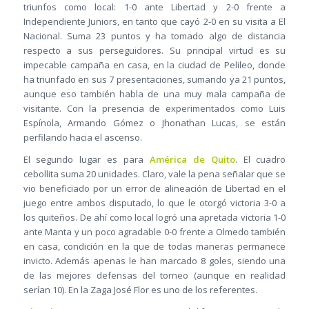
triunfos como local: 1-0 ante Libertad y 2-0 frente a
Independiente Juniors, en tanto que cayó 2-0 en su visita a El
Nacional. Suma 23 puntos y ha tomado algo de distancia
respecto a sus perseguidores. Su principal virtud es su
impecable campaña en casa, en la ciudad de Pelileo, donde
ha triunfado en sus 7 presentaciones, sumando ya 21 puntos,
aunque eso también habla de una muy mala campaña de
visitante. Con la presencia de experimentados como Luis
Espínola, Armando Gómez o Jhonathan Lucas, se están
perfilando hacia el ascenso.
El segundo lugar es para
América de Quito
. El cuadro
cebollita suma 20 unidades. Claro, vale la pena señalar que se
vio beneficiado por un error de alineación de Libertad en el
juego entre ambos disputado, lo que le otorgó victoria 3-0 a
los quiteños. De ahí como local logró una apretada victoria 1-0
ante Manta y un poco agradable 0-0 frente a Olmedo también
en casa, condición en la que de todas maneras permanece
invicto. Además apenas le han marcado 8 goles, siendo una
de las mejores defensas del torneo (aunque en realidad
serían 10). En la Zaga José Flor es uno de los referentes.