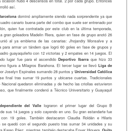
 ocasión hubo 4 descensos en total. 2 por cada grupo. Entonces
rolló así.
Barcelona
dominó ampliamente siendo nada sorprendente ya que
l cuadro canario buena parte del combo que suele ser entrenado por
ón, quien fue contratada por este club en la última temporada,
 gran goleadora Madelin Riera, quien en fase de grupo anotó 26
 unió al ya emblema de las canarias: Jhojandry Monsalve y a
 para armar un tándem que logró 60 goles en fase de grupos y
 cuadro guayaquileño con 12 victorias y 2 empates en 14 juegos. El
ndo lugar fue para el ascendido
Deportivo Ibarra
que hizo 33
mo figura a Milagros Barahona. El tercer lugar se llevó
Liga de
por Joselyn Espinales sumando 28 puntos y
Universidad Católica
se final tras sumar 19 puntos y ubicarse cuartas. Tradicionales
Nacional quedaron eliminadas y de hecho las criollas estuvieron
so, que finalmente condenó a Técnico Universitario y Guayaquil
dependiente del Valle
lograron el primer lugar del Grupo B
de sus 14 juegos y solo cayendo en uno. Su gran estandarte fue
 con 19 goles. También destacaron Claudia Roldán e Hilaris
s
se quedó con el segundo puesto tras sumar 34 unidades y su
ra Karen Páez, mientras también destacaba Enyer Higuera.
Quito