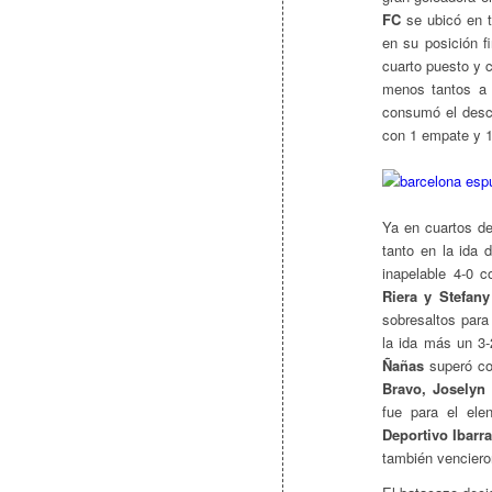
FC
se ubicó en te
en su posición f
cuarto puesto y c
menos tantos a 
consumó el desc
con 1 empate y 1
Ya en cuartos de
tanto en la ida
inapelable 4-0 
Riera y Stefan
sobresaltos para
la ida más un 3-
Ñañas
superó co
Bravo, Joselyn
fue para el ele
Deportivo Ibarr
también venciero