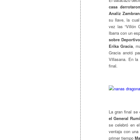
El batacazo deci
casa derrotaro
Analiz Zambran
su llave, la cua
vez las “Villón 
Ibarra con un esp
sobre Deportivo
Erika Gracia
, m
Gracia anotó par
Villasana. En la
final.
La gran final se
el General Rumi
se celebró en e
ventaja con una 
primer tiempo
Ma