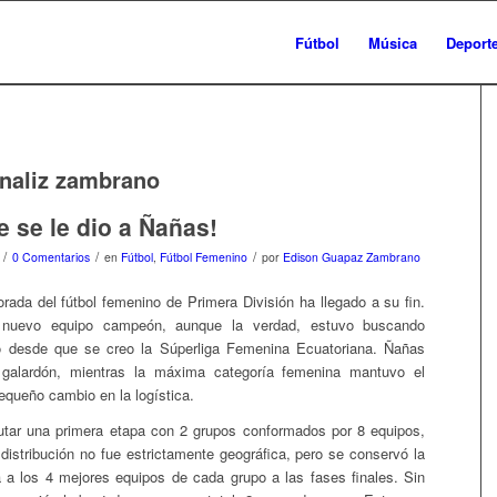
Fútbol
Música
Deport
naliz zambrano
e se le dio a Ñañas!
/
/
/
0 Comentarios
en
Fútbol
,
Fútbol Femenino
por
Edison Guapaz Zambrano
ada del fútbol femenino de Primera División ha llegado a su fin.
nuevo equipo campeón, aunque la verdad, estuvo buscando
eo desde que se creo la Súperliga Femenina Ecuatoriana. Ñañas
 galardón, mientras la máxima categoría femenina mantuvo el
equeño cambio en la logística.
utar una primera etapa con 2 grupos conformados por 8 equipos,
distribución no fue estrictamente geográfica, pero se conservó la
a a los 4 mejores equipos de cada grupo a las fases finales. Sin