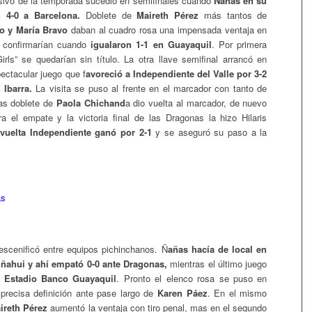
sivo de la temporada sucedió en semifinales cuando
Ñañas en su
n 4-0 a Barcelona.
Doblete de
Maireth Pérez
más tantos de
o y María Bravo
daban al cuadro rosa una impensada ventaja en
l confirmarían cuando
igualaron 1-1 en Guayaquil
. Por primera
Girls” se quedarían sin título. La otra llave semifinal arrancó en
ectacular juego que f
avoreció a Independiente del Valle por 3-2
 Ibarra.
La visita se puso al frente en el marcador con tanto de
as doblete de
Paola Chichand
a dio vuelta al marcador, de nuevo
a el empate y la victoria final de las Dragonas la hizo Hilaris
vuelta Independiente ganó por 2-1
y se aseguró su paso a la
 escenificó entre equipos pichinchanos. Ñ
añas hacía de local en
ñahui y ahí empató 0-0 ante Dragonas,
mientras el último juego
l
Estadio Banco Guayaquil
. Pronto el elenco rosa se puso en
precisa definición ante pase largo de
Karen Páez
. En el mismo
ireth Pérez
aumentó la ventaja con tiro penal, mas en el segundo