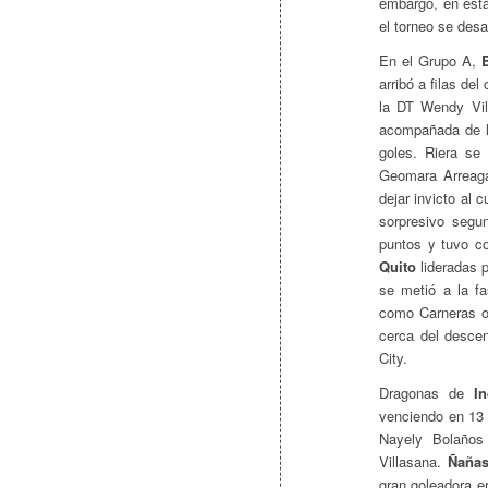
embargo, en esta
el torneo se desar
En el Grupo A,
arribó a filas de
la DT Wendy Vill
acompañada de la
goles. Riera se
Geomara Arreaga
dejar invicto al
sorpresivo segu
puntos y tuvo co
Quito
lideradas 
se metió a la fa
como Carneras o 
cerca del descen
City.
Dragonas de
In
venciendo en 13 
Nayely Bolaños
Villasana.
Ñaña
gran goleadora e