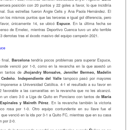
rcera posición con 20 puntos y 22 goles a favor, lo que incidiría
inal. Sus estrellas fueron Angie Celis y Ana Paola Hernández. El
on los mismos puntos que las terceras e igual gol diferencia, pero
favor, únicamente 14, se ubicó
Espuce
. En la última fecha se
enso de Emelec, mientras Deportivo Cuenca tuvo un año terrible
3 derrotas tras el éxodo masivo del equipo campeón 2021.
 final,
Barcelona
tendría pocos problemas para superar Espuce,
 donde venció por 1-0, como en la revancha en la que asestó un
con tantos de
Jhojandry Monsalve, Jennifer Bermeo, Madelin
y Cedeño
.
Independiente del Valle
tampoco pasó por mayores
 imponerse a Universidad Católica. 4-1 el resultado a su favor en
2 favorable a las camarattas en la revancha que no les alcanzó.
n un claro 3-0 a Liga de Quito en Ponciano con tantos de
María
 Espinales y Maireth Pérez
. En la revancha también la victoria
nco rosa por 1-0. Otro equipo contundente en su llave fue el
a
que venció en la ida por 3-1 a Quito FC, mientras que en su casa
n por 2-0.