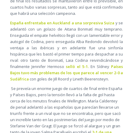
de final los resultados se mantuvieron entre lo previsible, en
cuartos hubo varias sorpresas, tanto así que está confirmado
que habrá una selección campeona.
España enfrentaba en Auckland a una sorpresiva Suiza
y se
adelantó con un golazo de Aitana Bonmatí muy temprano.
Enseguida el empate helvético llegó con un lamentable error y
autogol de Codina, pero enseguida Alba Redondo devolvió la
ventaja a las ibéricas y en adelante fue una sinfonía
hispánica que les bastó el primer tiempo para despachar a su
rival: otro tanto de Bonmatí, Laia Codina reivindicándose y
finalmente Jennifer Hermoso
selló el 5-1.
En Sídney
Países
Bajos tuvo más problemas de los que parece al vencer 2-0 a
Sudáfrica
con goles de Jill Roord y Lineth Beerensteyn.
Se preveía un enorme juego de cuartos de final entre España
y Países Bajos, pero la tensión llevó a la falta de gol hasta
cerca de los minutos finales de Wellington. María Caldentey
de penal adelantó a las españolas que parecían llevarse un
triunfo frente a un rival que no se encontraba, pero que sacó
un increíble tanto en las postrimerías del juego por medio de
Stefanie Van der Gragt. El juego se forzó al alargue y un gran
tanto de la joven Salma Paralluelo escribió el
2-1 de una