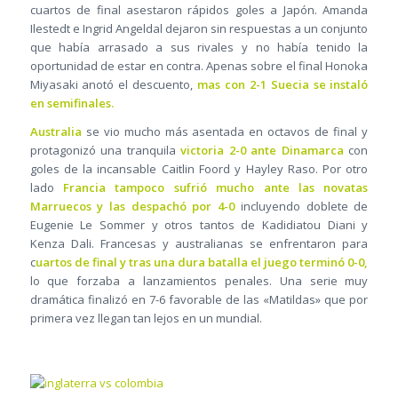
cuartos de final asestaron rápidos goles a Japón. Amanda
Ilestedt e Ingrid Angeldal dejaron sin respuestas a un conjunto
que había arrasado a sus rivales y no había tenido la
oportunidad de estar en contra. Apenas sobre el final Honoka
Miyasaki anotó el descuento,
mas con 2-1 Suecia se instaló
en semifinales.
Australia
se vio mucho más asentada en octavos de final y
protagonizó una tranquila
victoria 2-0 ante Dinamarca
con
goles de la incansable Caitlin Foord y Hayley Raso. Por otro
lado
Francia tampoco sufrió mucho ante las novatas
Marruecos y las despachó por 4-0
incluyendo doblete de
Eugenie Le Sommer y otros tantos de Kadidiatou Diani y
Kenza Dali. Francesas y australianas se enfrentaron para
c
uartos de final y tras una dura batalla el juego terminó 0-0,
lo que forzaba a lanzamientos penales. Una serie muy
dramática finalizó en 7-6 favorable de las «Matildas» que por
primera vez llegan tan lejos en un mundial.