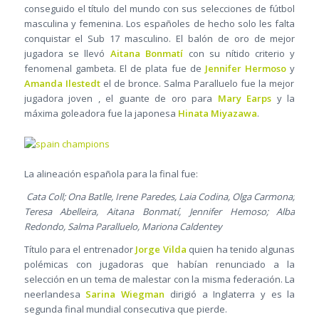
conseguido el título del mundo con sus selecciones de fútbol
masculina y femenina. Los españoles de hecho solo les falta
conquistar el Sub 17 masculino. El balón de oro de mejor
jugadora se llevó
Aitana Bonmatí
con su nítido criterio y
fenomenal gambeta. El de plata fue de
Jennifer Hermoso
y
Amanda Ilestedt
el de bronce. Salma Paralluelo fue la mejor
jugadora joven , el guante de oro para
Mary Earps
y la
máxima goleadora fue la japonesa
Hinata Miyazawa
.
La alineación española para la final fue:
Cata Coll; Ona Batlle, Irene Paredes, Laia Codina, Olga Carmona;
Teresa Abelleira, Aitana Bonmatí, Jennifer Hemoso; Alba
Redondo, Salma Paralluelo, Mariona Caldentey
Título para el entrenador
Jorge Vilda
quien ha tenido algunas
polémicas con jugadoras que habían renunciado a la
selección en un tema de malestar con la misma federación. La
neerlandesa
Sarina Wiegman
dirigió a Inglaterra y es la
segunda final mundial consecutiva que pierde.