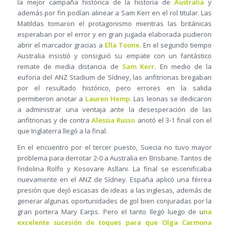
la mejor campaña histórica de la historia de
Australia
y
además por fin podían alinear a Sam Kerr en el rol titular. Las
Matildas tomaron el protagonismo mientras las británicas
esperaban por el error y en gran jugada elaborada pudieron
abrir el marcador gracias a
Ella Toone.
En el segundo tiempo
Australia insistió y consiguió su empate con un fantástico
remate de media distancia de
Sam Kerr
. En medio de la
euforia del ANZ Stadium de Sídney, las anfitrionas bregaban
por el resultado histórico, pero errores en la salida
permitieron anotar a
Lauren Hemp.
Las leonas se dedicaron
a administrar una ventaja ante la desesperación de las
anfitrionas y de contra
Alessia Russo
anotó el 3-1 final con el
que Inglaterra llegó a la final.
En el encuentro por el tercer puesto, Suecia no tuvo mayor
problema para derrotar 2-0 a Australia en Brisbane. Tantos de
Fridolina Rolfo y Kosovare Asllani. La final se escenificaba
nuevamente en el ANZ de Sídney. España aplicó una férrea
presión que dejó escasas de ideas a las inglesas, además de
generar algunas oportunidades de gol bien conjuradas por la
gran portera Mary Earps. Pero el tanto llegó luego de u
na
excelente sucesión de toques para que Olga Carmona