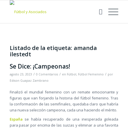
Listado de la etiqueta:
amanda
ilestedt
Se Dice: ¡Campeonas!
/
/
/
agosto 23, 2023
0 Comentarios
en
Fútbol
,
Fútbol Femenino
por
Edison Guapaz Zambrano
Finalizó el mundial femenino con un remate emocionante y
figuras que van forjando la historia del fútbol femenino. Tras
la conformación de las semifinales, quedaba claro que habría
una nueva selección campeona, cada una haciendo el mérito.
España
se había recuperado de una inesperada goleada
para pasar por encima de las suizas y eliminar a una favorita