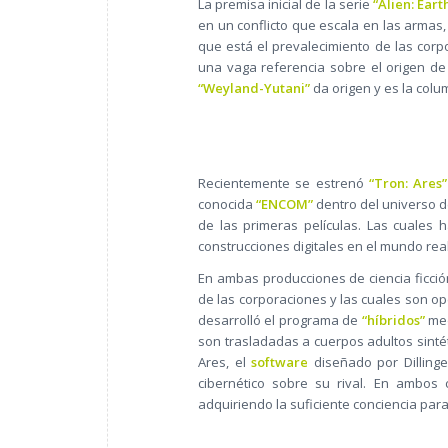
La premisa inicial de la serie
“Alien: Eart
en un conflicto que escala en las armas,
que está el prevalecimiento de las cor
una vaga referencia sobre el origen de 
“Weyland-Yutani”
da origen y es la colum
Recientemente se estrenó
“Tron: Ares”
conocida
“ENCOM”
dentro del universo d
de las primeras películas. Las cuales 
construcciones digitales en el mundo rea
En ambas producciones de ciencia ficci
de las corporaciones y las cuales son o
desarrolló el programa de
“híbridos”
med
son trasladadas a cuerpos adultos sinté
Ares, el
software
diseñado por Dilling
cibernético sobre su rival. En ambos
adquiriendo la suficiente conciencia para