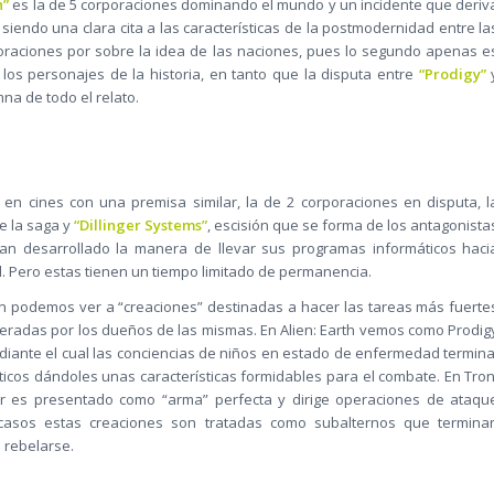
h”
es la de 5 corporaciones dominando el mundo y un incidente que deriv
 siendo una clara cita a las características de la postmodernidad entre la
poraciones por sobre la idea de las naciones, pues lo segundo apenas e
los personajes de la historia, en tanto que la disputa entre
“Prodigy”
na de todo el relato.
en cines con una premisa similar, la de 2 corporaciones en disputa, l
e la saga y
“Dillinger Systems”
, escisión que se forma de los antagonista
han desarrollado la manera de llevar sus programas informáticos haci
l. Pero estas tienen un tiempo limitado de permanencia.
ón podemos ver a “creaciones” destinadas a hacer las tareas más fuerte
peradas por los dueños de las mismas. En Alien: Earth vemos como Prodig
iante el cual las conciencias de niños en estado de enfermedad termina
ticos dándoles unas características formidables para el combate. En Tron
er es presentado como “arma” perfecta y dirige operaciones de ataqu
 casos estas creaciones son tratadas como subalternos que termina
 rebelarse.