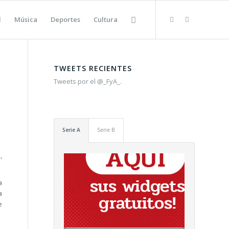
l
Música
Deportes
Cultura
TWEETS RECIENTES
Tweets por el @_FyA_.
Serie A
Serie B
,
a
a
e