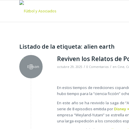
Listado de la etiqueta:
alien earth
Reviven los Relatos de 
/
/
octubre 29, 2025
0 Comentarios
en
Cine
,
C
En estos tiempos de reediciones copando l
hubo tiempo para la “ciencia ficción” och
En este año se ha revivido la saga de “
serie de 8 episodios emitida por
Disney 
empresa “Weyland-Yutani” se estrella en
una larga expedición a los conocidos esp