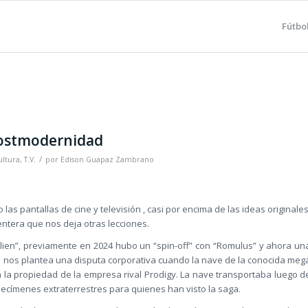
Fútbo
Postmodernidad
/
ultura
,
T.V.
por
Edison Guapaz Zambrano
as pantallas de cine y televisión , casi por encima de las ideas originales
entera que nos deja otras lecciones.
Alien”, previamente en 2024 hubo un “spin-off” con “Romulus” y ahora un
+
nos plantea una disputa corporativa cuando la nave de la conocida meg
 la propiedad de la empresa rival Prodigy. La nave transportaba luego d
ecímenes extraterrestres para quienes han visto la saga.