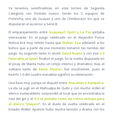
Ya tenemos semifinalistas en este torneo de Segunda
Categoría con formato nuevo. Serán los 2 equipos de
Pichincha, uno de Guayas y uno de Chimborazo los que se
disputarán el ascenso a Serie B.
El emparejamiento entre
Guayaquil Sport y La Paz
pintaba
interesante. En el juego celebrado en el Alejandro Ponce
Noboa era muy reñido hasta que
Walter Zea
adelantó a los
búhos que a partir de ese momento tomaron las riendas del
juego. Su segundo tanto lo anotó
David Ruano
y con ese
2-0
favorable al Sport
finalizó el juego. En la vuelta disputada en
el Jocay de Manta hubo un cotejo intenso y dramático, mas el
solitario tanto de
Kevin Álvarez
fue insuficiente, pues el
triunfo 1-0 del cuadro manabita significó su eliminación.
Una llave muy pareja se disputó entre
Atacames y Aampetra.
La ida se jugó en el Atahualpa de Quito y con mucho orden el
elenco esmeraldeño sorprendió al local que no encontraba la
ruta del gol y el
0-0 se pintaba como de cierta ventaja para
el elenco “playero
”. En el duelo de vuelta celebrado en el
Estadio Walter Aparicio hubo mucha tensión y drama con los