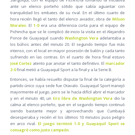
Sangolquí, con el equipo de Pichincha tomando la iniciativa
ante un elenco porteño sólido que sabía aguantar con
tranquilidad los embates de su rival. En el último cuarto de
hora recién llegó el tanto del elenco aviador, obra de
Wilson
Morales.
El
1-0
era una diferencia corta para el equipo de
Pichincha que se le complicó de inicio la visita en el Alejandro
Ponce de Guayaquil cuando
Washington Vera
adelantaba a
los búhos antes del minuto 20. El segundo tiempo fue más
intenso, con el local en mayor posesión de balón y cada tanto
sufriendo en las contras. En el cuarto de hora final estuvo
José Cortez
atento par anotar el tanto definitivo. El
marcador
2-0
final metió a Guayaquil Sport a la final y a la Serie B.
Entonces, se había resuelto disputar la final de la categoría a
partido único cuya sede fue Otavalo. Guayaquil Sport manejó
mayormente el juego, pero se le hacía difícil abrir el marcador
y en el minuto 40, un
tiro libre de Washington Vera
dio la
calma al elenco porteño, que en el segundo tiempo continuó
siendo bastante mejor y aprovechando que Cumbayá
desesperaba y recién el los últimos 10 minutos puso peligro
en arco rival.
El juego terminó 1-0 y Guayaquil Sport se
consagró como justo campeón.