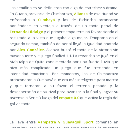
Las semifinales se definieron con algo de estrechez y drama.
En Guano, provincia de Chimborazo,
Alianza
de esa ciudad se
enfrentaba a
Cumbayá
y los de Pichincha arrancaron
poniéndose en ventaja a través de un tanto penal de
Fernando Hidalgo
y el primer tiempo terminó favoreciendo el
resultado a la vista que jugaba algo mejor. Temprano en el
segundo tiempo, también de penal llegó la igualdad anotada
por
Álex González
. Alianza buscó el tanto de la victoria sin
mayor suerte y el juego finalizó 1-1. La revancha se jugó en el
Atahualpa de Quito condimentada por una fuerte lluvia que
hizo más complicado un juego que fue creciendo en
intensidad emocional. Por momentos, los de Chimborazo
arrinconaron a Cumbayá que era más inteligente para marcar
y que tornaron a su favor el terreno pesado y la
desesperación de su rival para avanzar a la final y lograr su
ascenso a Serie B luego del
empate 0-0
que activo la regla del
gol visitante.
La llave entre
Aampetra y Guayaquil Sport
comenzó en