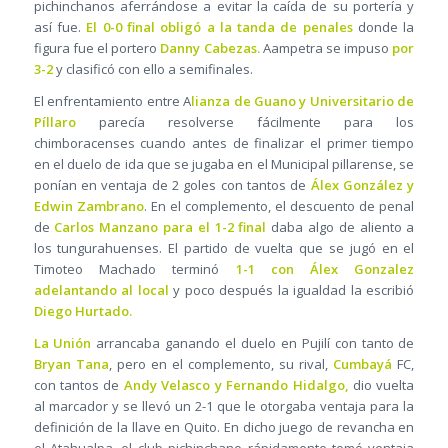
pichinchanos aferrándose a evitar la caída de su portería y
así fue.
El 0-0 final obligó a la tanda de penales
donde la
figura fue el portero
Danny Cabezas.
Aampetra se impuso
por
3-2
y clasificó con ello a semifinales.
El enfrentamiento entre A
lianza de Guano y Universitario de
Píllaro
parecía resolverse fácilmente para los
chimboracenses cuando antes de finalizar el primer tiempo
en el duelo de ida que se jugaba en el Municipal pillarense, se
ponían en ventaja de 2 goles con tantos de
Álex González y
Edwin Zambrano
. En el complemento, el descuento de penal
de
Carlos Manzano para el 1-2 final
daba algo de aliento a
los tungurahuenses. El partido de vuelta que se jugó en el
Timoteo Machado terminó
1-1 con Álex Gonzalez
adelantando al local
y poco después la igualdad la escribió
Diego Hurtado.
La Unión
arrancaba ganando el duelo en Pujilí con tanto de
Bryan Tana
, pero en el complemento, su rival,
Cumbayá
FC,
con tantos de
Andy Velasco y Fernando Hidalgo,
dio vuelta
al marcador y se llevó un 2-1 que le otorgaba ventaja para la
definición de la llave en Quito. En dicho juego de revancha en
el Atahualpa, el club pichinchano rápidamente tomó ventaja