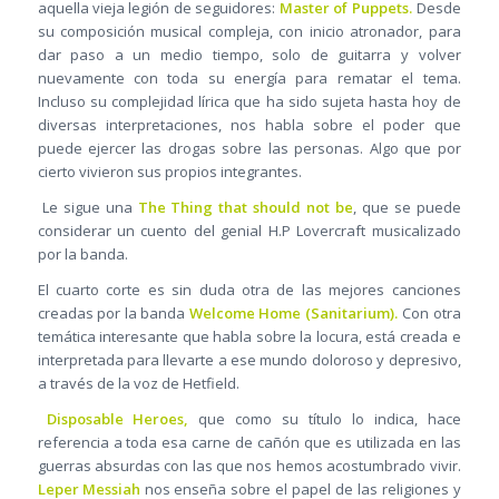
aquella vieja legión de seguidores:
Master of Puppets.
Desde
su composición musical compleja, con inicio atronador, para
dar paso a un medio tiempo, solo de guitarra y volver
nuevamente con toda su energía para rematar el tema.
Incluso su complejidad lírica que ha sido sujeta hasta hoy de
diversas interpretaciones, nos habla sobre el poder que
puede ejercer las drogas sobre las personas. Algo que por
cierto vivieron sus propios integrantes.
Le sigue una
The Thing that should not be
, que se puede
considerar un cuento del genial H.P Lovercraft musicalizado
por la banda.
El cuarto corte es sin duda otra de las mejores canciones
creadas por la banda
Welcome Home (Sanitarium).
Con otra
temática interesante que habla sobre la locura, está creada e
interpretada para llevarte a ese mundo doloroso y depresivo,
a través de la voz de Hetfield.
Disposable Heroes,
que como su título lo indica, hace
referencia a toda esa carne de cañón que es utilizada en las
guerras absurdas con las que nos hemos acostumbrado vivir.
Leper Messiah
nos enseña sobre el papel de las religiones y