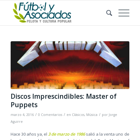
Discos Imprescindibles: Master of
Puppets
/
/
/
marzo 4, 2016
0 Comentarios
en
Clásicos
,
Música
por
Jorge
Aguirre
Hace 30 años ya, el
3 de marzo de 1986
salió a la venta uno de