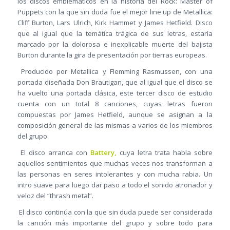
los discos emblemáticos en la historia del Rock: Master of
Puppets con la que sin duda fue el mejor line up de Metallica:
Cliff Burton, Lars Ulrich, Kirk Hammet y James Hetfield. Disco
que al igual que la temática trágica de sus letras, estaría
marcado por la dolorosa e inexplicable muerte del bajista
Burton durante la gira de presentación por tierras europeas.
Producido por Metallica y Flemming Rasmussen, con una
portada diseñada Don Brautigan, que al igual que el disco se
ha vuelto una portada clásica, este tercer disco de estudio
cuenta con un total 8 canciones, cuyas letras fueron
compuestas por James Hetfield, aunque se asignan a la
composición general de las mismas a varios de los miembros
del grupo.
El disco arranca con
Battery,
cuya letra trata habla sobre
aquellos sentimientos que muchas veces nos transforman a
las personas en seres intolerantes y con mucha rabia. Un
intro suave para luego dar paso a todo el sonido atronador y
veloz del “thrash metal”.
El disco continúa con la que sin duda puede ser considerada
la canción más importante del grupo y sobre todo para