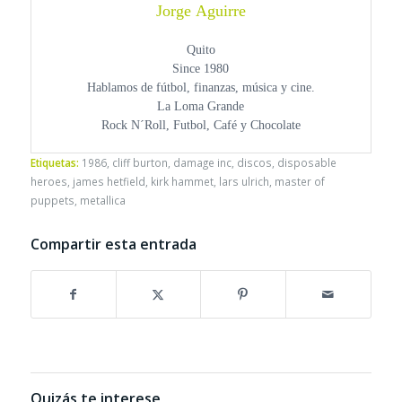
Jorge Aguirre
Quito
Since 1980
Hablamos de fútbol, finanzas, música y cine.
La Loma Grande
Rock N´Roll, Futbol, Café y Chocolate
Etiquetas:
1986
,
cliff burton
,
damage inc
,
discos
,
disposable
heroes
,
james hetfield
,
kirk hammet
,
lars ulrich
,
master of
puppets
,
metallica
Compartir esta entrada
Quizás te interese