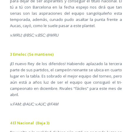
para dejar de ser aspirantes y conseguir el título nacional. El
tú a tú con Barcelona en la fecha espejo nos dirá que tan
serias son las aspiraciones del equipo sangolquileño esta
temporada, además, cunado pudo asaltar la punta frente a
Aucas, cayó, como le suele pasar a este plantel.
v.MRU; @BSC; v.BSC; @MRU
3 Emelec (Se mantiene)
¡El nuevo Rey de los diferidos! Habiendo aplazado la tercera
parte de sus partidos, el campeón reinante se ubica en cuarto
lugar en la tabla. Es sobrado el mejor equipo del torneo, pero
aún está a años luz de ser el equipo que consiguió el tri-
campeonato en diciembre. Rivales “fáciles” para este mes de
abril.
v.FAM; @AUC; v.AUC; @FAM
4 El Nacional (Baja 3)