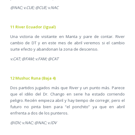
@NAC; v.CUE; @CUE; v.NAC
11 River Ecuador (Igual)
Una victoria de visitante en Manta y pare de contar. River
cambio de DT y en este mes de abril veremos si el cambio
surte efecto y abandonan la zona de descenso.
v.CAT; @FAM; v.FAM; @CAT
12 Mushuc Runa (Baja 4)
Dos partidos jugados más que River y un punto más. Parece
que el idilio del Dr. Chango en serie ha estado corriendo
peligro. Recién empieza abril y hay tiempo de corregir, pero el
futuro no pinta bien para “el ponchito” ya que en abril
enfrenta a dos de los punteros.
@IDV; v.NAC; @NAC; v.IDV