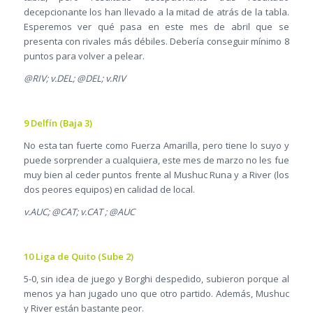
decepcionante los han llevado a la mitad de atrás de la tabla.
Esperemos ver qué pasa en este mes de abril que se
presenta con rivales más débiles. Debería conseguir mínimo 8
puntos para volver a pelear.
@RIV; v.DEL; @DEL; v.RIV
9 Delfín (Baja 3)
No esta tan fuerte como Fuerza Amarilla, pero tiene lo suyo y
puede sorprender a cualquiera, este mes de marzo no les fue
muy bien al ceder puntos frente al Mushuc Runa y a River (los
dos peores equipos) en calidad de local.
v.AUC; @CAT; v.CAT ; @AUC
10 Liga de Quito (Sube 2)
5-0, sin idea de juego y Borghi despedido, subieron porque al
menos ya han jugado uno que otro partido. Además, Mushuc
y River están bastante peor.