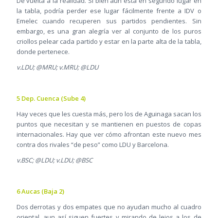
De vuelta a la realidad. Si bien aún está en segundo lugar en
la tabla, podría perder ese lugar fácilmente frente a IDV o
Emelec cuando recuperen sus partidos pendientes. Sin
embargo, es una gran alegría ver al conjunto de los puros
criollos pelear cada partido y estar en la parte alta de la tabla,
donde pertenece.
v.LDU; @MRU; v.MRU; @LDU
5 Dep. Cuenca (Sube 4)
Hay veces que les cuesta más, pero los de Aguinaga sacan los
puntos que necesitan y se mantienen en puestos de copas
internacionales. Hay que ver cómo afrontan este nuevo mes
contra dos rivales “de peso” como LDU y Barcelona.
v.BSC; @LDU; v.LDU; @BSC
6 Aucas (Baja 2)
Dos derrotas y dos empates que no ayudan mucho al cuadro
oriental, aun así siguen fuertes y mirando de lejos a los de