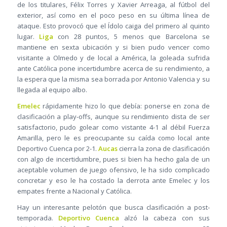
de los titulares, Félix Torres y Xavier Arreaga, al fútbol del
exterior, así como en el poco peso en su última línea de
ataque. Esto provocó que el Ídolo caiga del primero al quinto
lugar.
Liga
con 28 puntos, 5 menos que Barcelona se
mantiene en sexta ubicación y si bien pudo vencer como
visitante a Olmedo y de local a América, la goleada sufrida
ante Católica pone incertidumbre acerca de su rendimiento, a
la espera que la misma sea borrada por Antonio Valencia y su
llegada al equipo albo.
Emelec
rápidamente hizo lo que debía: ponerse en zona de
clasificación a play-offs, aunque su rendimiento dista de ser
satisfactorio, pudo golear como vistante 4-1 al débil Fuerza
Amarilla, pero le es preocupante su caída como local ante
Deportivo Cuenca por 2-1.
Aucas
cierra la zona de clasificación
con algo de incertidumbre, pues si bien ha hecho gala de un
aceptable volumen de juego ofensivo, le ha sido complicado
concretar y eso le ha costado la derrota ante Emelec y los
empates frente a Nacional y Católica.
Hay un interesante pelotón que busca clasificación a post-
temporada.
Deportivo Cuenca
alzó la cabeza con sus