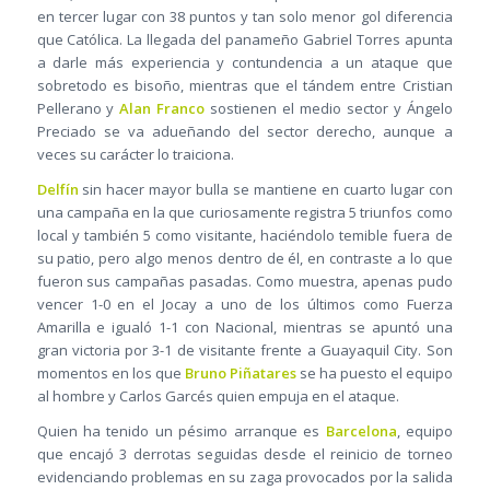
en tercer lugar con 38 puntos y tan solo menor gol diferencia
que Católica. La llegada del panameño Gabriel Torres apunta
a darle más experiencia y contundencia a un ataque que
sobretodo es bisoño, mientras que el tándem entre Cristian
Pellerano y
Alan Franco
sostienen el medio sector y Ángelo
Preciado se va adueñando del sector derecho, aunque a
veces su carácter lo traiciona.
Delfín
sin hacer mayor bulla se mantiene en cuarto lugar con
una campaña en la que curiosamente registra 5 triunfos como
local y también 5 como visitante, haciéndolo temible fuera de
su patio, pero algo menos dentro de él, en contraste a lo que
fueron sus campañas pasadas. Como muestra, apenas pudo
vencer 1-0 en el Jocay a uno de los últimos como Fuerza
Amarilla e igualó 1-1 con Nacional, mientras se apuntó una
gran victoria por 3-1 de visitante frente a Guayaquil City. Son
momentos en los que
Bruno Piñatares
se ha puesto el equipo
al hombre y Carlos Garcés quien empuja en el ataque.
Quien ha tenido un pésimo arranque es
Barcelona
, equipo
que encajó 3 derrotas seguidas desde el reinicio de torneo
evidenciando problemas en su zaga provocados por la salida