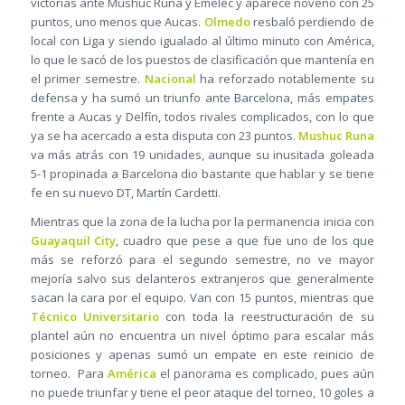
victorias ante Mushuc Runa y Emelec y aparece noveno con 25
puntos, uno menos que Aucas.
Olmedo
resbaló perdiendo de
local con Liga y siendo igualado al último minuto con América,
lo que le sacó de los puestos de clasificación que mantenía en
el primer semestre.
Nacional
ha reforzado notablemente su
defensa y ha sumó un triunfo ante Barcelona, más empates
frente a Aucas y Delfín, todos rivales complicados, con lo que
ya se ha acercado a esta disputa con 23 puntos.
Mushuc Runa
va más atrás con 19 unidades, aunque su inusitada goleada
5-1 propinada a Barcelona dio bastante que hablar y se tiene
fe en su nuevo DT, Martín Cardetti.
Mientras que la zona de la lucha por la permanencia inicia con
Guayaquil City
, cuadro que pese a que fue uno de los que
más se reforzó para el segundo semestre, no ve mayor
mejoría salvo sus delanteros extranjeros que generalmente
sacan la cara por el equipo. Van con 15 puntos, mientras que
Técnico Universitario
con toda la reestructuración de su
plantel aún no encuentra un nivel óptimo para escalar más
posiciones y apenas sumó un empate en este reinicio de
torneo. Para
América
el panorama es complicado, pues aún
no puede triunfar y tiene el peor ataque del torneo, 10 goles a