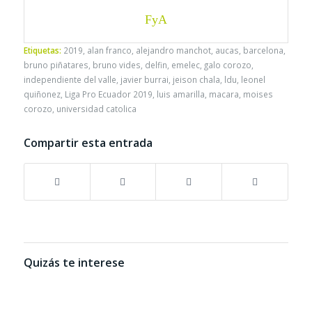
FyA
Etiquetas:
2019
,
alan franco
,
alejandro manchot
,
aucas
,
barcelona
,
bruno piñatares
,
bruno vides
,
delfin
,
emelec
,
galo corozo
,
independiente del valle
,
javier burrai
,
jeison chala
,
ldu
,
leonel
quiñonez
,
Liga Pro Ecuador 2019
,
luis amarilla
,
macara
,
moises
corozo
,
universidad catolica
Compartir esta entrada
Quizás te interese