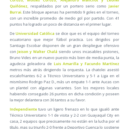
Corozo, Moisés Corozo, Alejandro Manchot y Leonel
Quiñónez,
respaldados por un portero serio como
Javier
Burrai.
Este bloque apenas ha permitido 9 goles en el torneo,
con un increíble promedio de medio gol por partido. Con 41
puntos ha logrado un poco de distancia en el primer lugar.
De
Universidad Católica
se dice que es el equipo del torneo
ecuatoriano que mejor fútbol practica. Los dirigidos por
Santiago Escobar disponen de un gran despliegue ofensivo
con
Jeison y Walter Chalá
siendo unos incasables pistones,
Bruno Vides en un nuevo puesto más bien de media punta, la
agudeza goleadora de
Luis Amarilla y Facundo Martínez
metros más atrás dirigiendo la orquesta. La chatolei asestó
escalofriantes 6-2 a Técnico Universitario y 5-1 a Liga en el
mismísimo Rodrigo Paz D., más un empate 1-1 ante Aucas con
un plantel con algunas variantes. Son los mejores locales
habiendo conseguido 26 puntos en dicha condición y poseen
la mejor delantera con 36 tantos a su favor.
Independiente
tuvo un ligero frenazo en lo que igualó ante
Técnico Universitario 1-1 de visita y 2-2 con Guayaquil City en
casa, 2 equipos que precisamente no están en la lucha por el
título, mas su triunfo 2-0 frente a Deportivo Cuenca lo sostiene