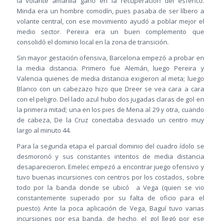
la volante amarilla ganó en la recuperación del esférico.
Minda era un hombre comodín, pues pasaba de ser líbero a
volante central, con ese movimiento ayudó a poblar mejor el
medio sector. Pereira era un buen complemento que
consolidó el dominio local en la zona de transición.
Sin mayor gestación ofensiva, Barcelona empezó a probar en
la media distancia. Primero fue Alemán, luego Pereira y
Valencia quienes de media distancia exigieron al meta; luego
Blanco con un cabezazo hizo que Dreer se vea cara a cara
con el peligro. Del lado azul hubo dos jugadas claras de gol en
la primera mitad; una en los pies de Mena al 29 y otra, cuando
de cabeza, De la Cruz conectaba desviado un centro muy
largo al minuto 44.
Para la segunda etapa el parcial dominio del cuadro ídolo se
desmoronó y sus constantes intentos de media distancia
desaparecieron. Emelec empezó a encontrar juego ofensivo y
tuvo buenas incursiones con centros por los costados, sobre
todo por la banda donde se ubicó a Vega (quien se vio
constantemente superado por su falta de oficio para el
puesto). Ante la poca aplicación de Vega, Baguí tuvo varias
incursiones por esa banda, de hecho, el gol llegó por ese