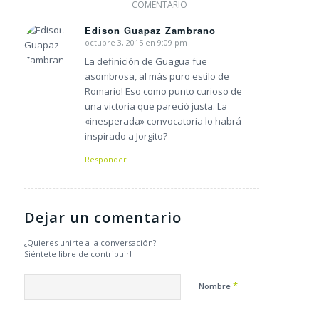
COMENTARIO
Edison Guapaz Zambrano
octubre 3, 2015 en 9:09 pm
Dice:
La definición de Guagua fue
asombrosa, al más puro estilo de
Romario! Eso como punto curioso de
una victoria que pareció justa. La
«inesperada» convocatoria lo habrá
inspirado a Jorgito?
Responder
Dejar un comentario
¿Quieres unirte a la conversación?
Siéntete libre de contribuir!
*
Nombre