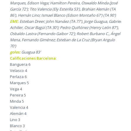
Marques, Edison Vega; Hamilton Pereira, Oswaldo Minda (José
García 72′); Tito Valencia (Ely Esterilla 53′), Brahian Alemán (TA
86′), Hernán Lino; Ismael Blanco (Edson Montaño 67′) (TA 90′)
EME:
Esteban Dreer; John Narváez (TA 77′), Jorge Guagua, Gabriel
Achilier, Oscar Bagüí (TA 30′); Pedro Quiñónez (Henry León 87′),
Osbaldo Lastra (Fernando Gaibor 72′); Robert Burbano C., Ángel
Mena, Fernando Giménez; Esteban de La Cruz (Bryan Angulo
70′)
goles:
Guagua 83′
Calificaciones Barcelona:
Banguera 6
Velasco 4
Perlaza 6
Marques 5
Vega 4
Pereira 5
Minda 5
Valencia 4
Alemán 4
Lino 3
Blanco 3