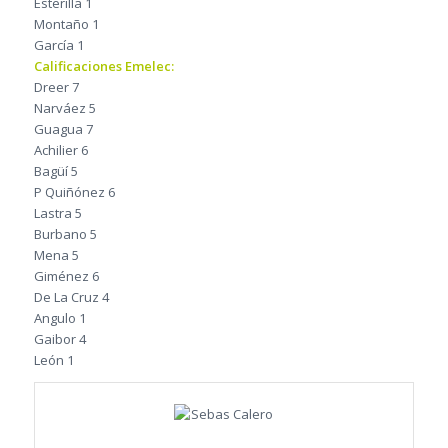
Esterilla 1
Montaño 1
García 1
Calificaciones Emelec:
Dreer 7
Narváez 5
Guagua 7
Achilier 6
Bagüí 5
P Quiñónez 6
Lastra 5
Burbano 5
Mena 5
Giménez 6
De La Cruz 4
Angulo 1
Gaibor 4
León 1