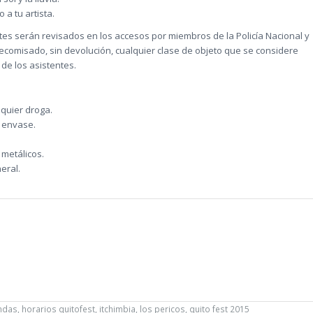
 a tu artista.
s serán revisados en los accesos por miembros de la Policía Nacional y
ecomisado, sin devolución, cualquier clase de objeto que se considere
 de los asistentes.
lquier droga.
o envase.
 metálicos.
eral.
ndas
,
horarios quitofest
,
itchimbia
,
los pericos
,
quito fest 2015