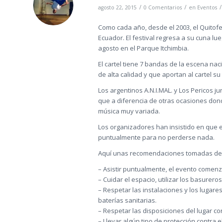
/
/
/
agosto 22, 2015
0 Comentarios
en
Eventos
Como cada año, desde el 2003, el Quitof
Ecuador. El festival regresa a su cuna lue
agosto en el Parque Itchimbia.
El cartel tiene 7 bandas de la escena na
de alta calidad y que aportan al cartel su
Los argentinos A.N.I.MAL. y Los Pericos ju
que a diferencia de otras ocasiones don
música muy variada.
Los organizadores han insistido en que el
puntualmente para no perderse nada.
Aquí unas recomendaciones tomadas del si
– Asistir puntualmente, el evento comenz
– Cuidar el espacio, utilizar los basurero
– Respetar las instalaciones y los lugares
baterías sanitarias.
– Respetar las disposiciones del lugar co
– Llevar algún tipo de protección contra el 