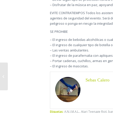
– Disfrutar de la música en paz, apoyando
EVITE CONTRATIEMPOS Todos los asistente
agentes de seguridad del evento. Será d
peligroso o ponga en riesgo la integridad
SE PROHIBE
– El ingreso de bebidas alcohólicas o cua
– El ingreso de cualquier tipo de botella 
– Las ventas ambulantes.
– El ingreso de parafernalia con apliques
– Portar cadenas, cuchillos, armas en gen
– El ingreso de mascotas.
Personajes de Fútbol
Barrial
Sebas Calero
Etiquetas:
A.N.I.M.A.L.
,
Atari Teenage Riot
,
ba