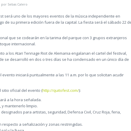
por
Sebas Calero
est será uno de los mayores eventos de la música independiente en
go de su primera edición fuera de la capital. La fiesta será el sábado 22 d
cional que se codearán en la tarima del parque con 3 grupos extranjeros
 toque internacional.
nto a los Atari Tennage Riot de Alemania engalanan el cartel del festival,
de se desarrolló en dos o tres días se ha condensado en un único día de
 evento iniciará puntualmente a las 11 a.m. por lo que solicitan acudir
tio oficial del evento (
http://quitofest.com/
):
ará a la hora señalada.
s, y mantenerlo limpio.
 designados para artistas, seguridad, Defensa Civil, Cruz Roja, feria,
n respecto a señalización y zonas restringidas.
sol y la lluvia.